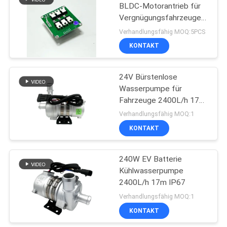
BLDC-Motorantrieb für
Vergnügungsfahrzeuge
57
oder E-Bikes
Verhandlungsfähig MOQ:5PCS
Schwanzloser DC-
KONTAKT
Motor
24V Bürstenlose
Wasserpumpe für
Fahrzeuge 2400L/h 17m
IP67
Verhandlungsfähig MOQ:1
KONTAKT
12
Elektrisches Linear-
240W EV Batterie
Kühlwasserpumpe
Verstellgerät
2400L/h 17m IP67
Verhandlungsfähig MOQ:1
KONTAKT