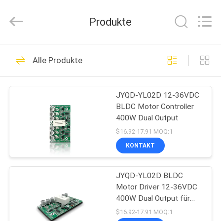
Bextreme
Shell
Motor
Produkte
Technology
Co.,Ltd.
All
Rights
STARTSEITE
Reserved.
191
Alle Produkte
BLDC-Fahrer Board
PRODUKTE
JYQD-YL02D 12-36VDC
BLDC Motor Controller
VIDEOS
400W Dual Output
$16.92-17.91 MOQ:1
ÜBER
KONTAKT
36
UNS
JYQD-YL02D BLDC
BLDC-Lokführer IC
Motor Driver 12-36VDC
FABRIK
400W Dual Output für
TOUR
Go-Karts
$16.92-17.91 MOQ:1