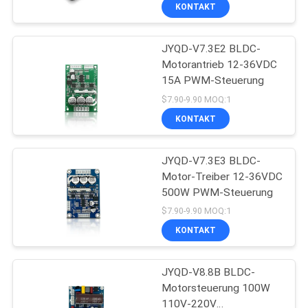
KONTAKT
QUALITÄTSKONTROLLE
JYQD-V7.3E2 BLDC-
24
Motorantrieb 12-36VDC
KONTAKT
15A PWM-Steuerung
3 Phase bldc
$7.90-9.90 MOQ:1
Lokführer
NACHRICHTEN
KONTAKT
ALLE
JYQD-V7.3E3 BLDC-
Motor-Treiber 12-36VDC
FÄLLE
500W PWM-Steuerung
126
$7.90-9.90 MOQ:1
REFERENZEN
Automobilwasser-
KONTAKT
Pumpe
SITEMAP
JYQD-V8.8B BLDC-
Motorsteuerung 100W
110V-220V