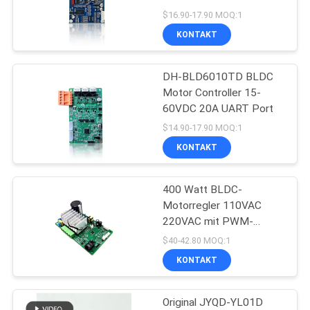
DATENSCHUTZRICHTLINIE
Wechselstrom-Eingang
$16.90-17.90 MOQ:1
KONTAKT
24
Zentrifugaler Fan
DH-BLD6010TD BLDC
Motor Controller 15-
BLDC
60VDC 20A UART Port
$14.90-17.90 MOQ:1
KONTAKT
400 Watt BLDC-
65
Motorregler 110VAC
BLDC-Wasser-
220VAC mit PWM-
Geschwindigkeitsregelung
$40-42.80 MOQ:1
Pumpe
KONTAKT
Original JYQD-YL01D