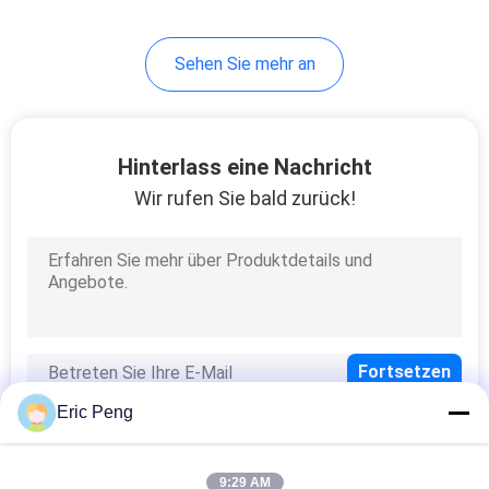
14
Sehen Sie mehr an
Deuterium-Lampen-
Stromversorgung
Hinterlass eine Nachricht
Wir rufen Sie bald zurück!
28
Elektrische
Kühlmittelpumpe
Eric Peng
9:29 AM