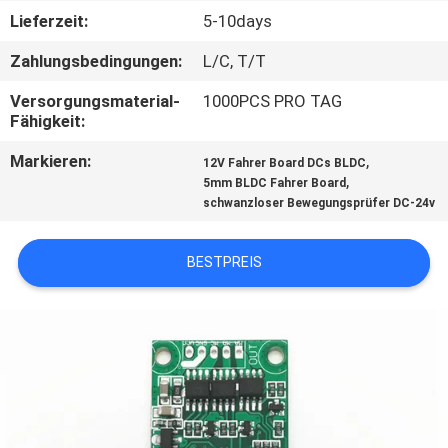
Lieferzeit:
5-10days
QUALITÄTSKONTROLLE
Zahlungsbedingungen:
L/C, T/T
Versorgungsmaterial-
1000PCS PRO TAG
KONTAKT
Fähigkeit:
Markieren:
,
12V Fahrer Board DCs BLDC
NACHRICHTEN
,
5mm BLDC Fahrer Board
schwanzloser Bewegungsprüfer DC-24v
ALLE
BESTPREIS
FÄLLE
REFERENZEN
SITEMAP