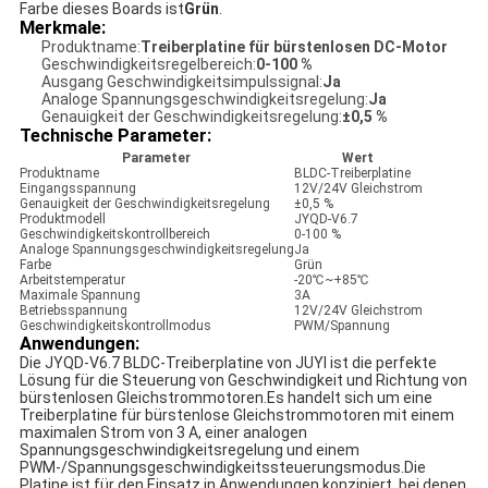
Farbe dieses Boards ist
Grün
.
Merkmale:
Produktname:
Treiberplatine für bürstenlosen DC-Motor
Geschwindigkeitsregelbereich:
0-100 %
Ausgang Geschwindigkeitsimpulssignal:
Ja
Analoge Spannungsgeschwindigkeitsregelung:
Ja
Genauigkeit der Geschwindigkeitsregelung:
±0,5 %
Technische Parameter:
Parameter
Wert
Produktname
BLDC-Treiberplatine
Eingangsspannung
12V/24V Gleichstrom
Genauigkeit der Geschwindigkeitsregelung
±0,5 %
Produktmodell
JYQD-V6.7
Geschwindigkeitskontrollbereich
0-100 %
Analoge Spannungsgeschwindigkeitsregelung
Ja
Farbe
Grün
Arbeitstemperatur
-20℃~+85℃
Maximale Spannung
3A
Betriebsspannung
12V/24V Gleichstrom
Geschwindigkeitskontrollmodus
PWM/Spannung
Anwendungen:
Die JYQD-V6.7 BLDC-Treiberplatine von JUYI ist die perfekte
Lösung für die Steuerung von Geschwindigkeit und Richtung von
bürstenlosen Gleichstrommotoren.Es handelt sich um eine
Treiberplatine für bürstenlose Gleichstrommotoren mit einem
maximalen Strom von 3 A, einer analogen
Spannungsgeschwindigkeitsregelung und einem
PWM-/Spannungsgeschwindigkeitssteuerungsmodus.Die
Platine ist für den Einsatz in Anwendungen konzipiert, bei denen