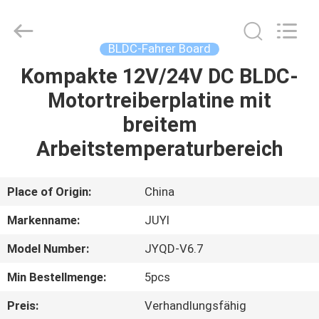
Bextreme
Shell
Motor
Technology
Co.,Ltd.
BLDC-Fahrer Board
All
Rights
Kompakte 12V/24V DC BLDC-
STARTSEITE
Reserved.
Motortreiberplatine mit
PRODUKTE
breitem
Arbeitstemperaturbereich
VIDEOS
Place of Origin:
China
ÜBER
Markenname:
JUYI
UNS
Model Number:
JYQD-V6.7
FABRIK
Min Bestellmenge:
5pcs
TOUR
Preis:
Verhandlungsfähig