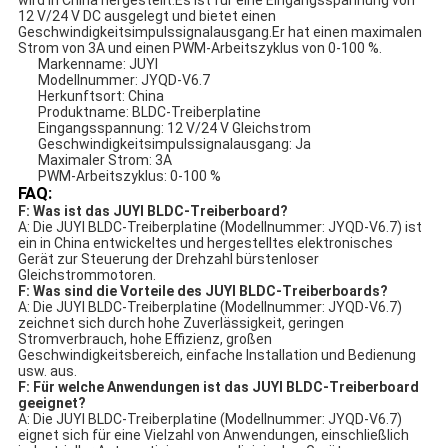
wird in China hergestellt.Es ist für eine Eingangsspannung von
12 V/24 V DC ausgelegt und bietet einen
Geschwindigkeitsimpulssignalausgang.Er hat einen maximalen
Strom von 3A und einen PWM-Arbeitszyklus von 0-100 %.
Markenname: JUYI
Modellnummer: JYQD-V6.7
Herkunftsort: China
Produktname: BLDC-Treiberplatine
Eingangsspannung: 12 V/24 V Gleichstrom
Geschwindigkeitsimpulssignalausgang: Ja
Maximaler Strom: 3A
PWM-Arbeitszyklus: 0-100 %
FAQ:
F: Was ist das JUYI BLDC-Treiberboard?
A: Die JUYI BLDC-Treiberplatine (Modellnummer: JYQD-V6.7) ist
ein in China entwickeltes und hergestelltes elektronisches
Gerät zur Steuerung der Drehzahl bürstenloser
Gleichstrommotoren.
F: Was sind die Vorteile des JUYI BLDC-Treiberboards?
A: Die JUYI BLDC-Treiberplatine (Modellnummer: JYQD-V6.7)
zeichnet sich durch hohe Zuverlässigkeit, geringen
Stromverbrauch, hohe Effizienz, großen
Geschwindigkeitsbereich, einfache Installation und Bedienung
usw. aus.
F: Für welche Anwendungen ist das JUYI BLDC-Treiberboard
geeignet?
A: Die JUYI BLDC-Treiberplatine (Modellnummer: JYQD-V6.7)
eignet sich für eine Vielzahl von Anwendungen, einschließlich