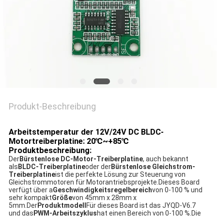
DATENSCHUTZRICHTLINIE
Produkt-Beschreibung
Arbeitstemperatur der 12V/24V DC BLDC-
Motortreiberplatine: 20℃~+85℃
Produktbeschreibung:
Der
Bürstenlose DC-Motor-Treiberplatine
, auch bekannt
als
BLDC-Treiberplatine
oder der
Bürstenlose Gleichstrom-
Treiberplatine
ist die perfekte Lösung zur Steuerung von
Gleichstrommotoren für Motorantriebsprojekte.Dieses Board
verfügt über a
Geschwindigkeitsregelbereich
von 0-100 % und
sehr kompakt
Größe
von 45mm x 28mm x
5mm.Der
Produktmodell
Für dieses Board ist das JYQD-V6.7
und das
PWM-Arbeitszyklus
hat einen Bereich von 0-100 %.Die