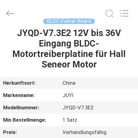
Bextreme
Shell
Motor
Technology
Co.,Ltd.
BLDC-Fahrer Board
All
Rights
JYQD-V7.3E2 12V bis 36V
STARTSEITE
Reserved.
Eingang BLDC-
PRODUKTE
Motortreiberplatine für Hall
Seneor Motor
VIDEOS
Herkunftsort:
China
ÜBER
Markenname:
JUYI
UNS
Modellnummer:
JYQD-V7.3E2
FABRIK
Min Bestellmenge:
1 Satz
TOUR
Preis:
Verhandlungsfähig