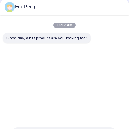
Eric Peng
Hall-Sensor 110V 220V 12V 24v schwanzloser DC-
Bewegungskontrolleur Pwm
10:17 AM
JYQD - V7.5E 36 zum Dreiphasenfahrer Board mosfet-72VDC
Motorbldc
Good day, what product are you looking for?
Beliebte Kategorien
Alle
BLDC-Fahrer Board
BLDC-Lokführer IC
3 Phase Bldc 
Automobilwasser-
Lokführer
Pumpe
Zentrifugaler Fan 
BLDC-Wasser-
BLDC
Pumpe
Schwanzloser DC-
Elektrisches Linear-
Motor
Verstellgerät