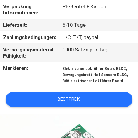
Verpackung
PE-Beutel + Karton
QUALITÄTSKONTROLLE
Informationen:
Lieferzeit:
5-10 Tage
KONTAKT
Zahlungsbedingungen:
L/C, T/T, paypal
Versorgungsmaterial-
1000 Sätze pro Tag
NACHRICHTEN
Fähigkeit:
Markieren:
,
Elektrischer Lokführer Board BLDC
ALLE
,
Bewegungsbrett Hall Sensors BLDC
FÄLLE
36V elektrischer Lokführer Board
BESTPREIS
REFERENZEN
SITEMAP