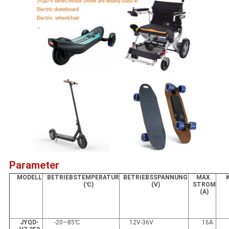
Parameter
MODELL
BETRIEBSTEMPERATUR
BETRIEBSSPANNUNG
MAX.
(℃)
(
V
)
STROM
(A)
JYQD-
-20—85℃
12V-36V
16A