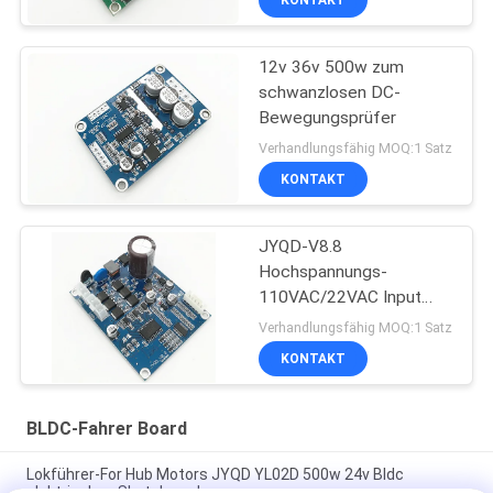
KONTAKT
12v 36v 500w zum
schwanzlosen DC-
Bewegungsprüfer
Verhandlungsfähig MOQ:1 Satz
KONTAKT
JYQD-V8.8
Hochspannungs-
110VAC/22VAC Input
BLDC Lokführer
Verhandlungsfähig MOQ:1 Satz
KONTAKT
BLDC-Fahrer Board
Lokführer-For Hub Motors JYQD YL02D 500w 24v Bldc
elektrisches Skateboard