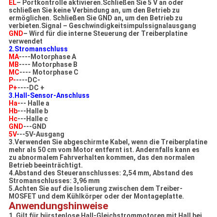
EL
– Portkontrolle aktivieren.Schließen Sie 5 V an oder
schließen Sie keine Verbindung an, um den Betrieb zu
ermöglichen. Schließen Sie GND an, um den Betrieb zu
verbieten.Signal – Geschwindigkeitsimpulssignalausgang
GND
– Wird für die interne Steuerung der Treiberplatine
verwendet
2.Stromanschluss
MA
----Motorphase A
MB
---- Motorphase B
MC
---- Motorphase C
P-
----DC-
P+
----DC +
3.Hall-Sensor-Anschluss
Ha-
-- Halle a
Hb
---Halle b
Hc
---Halle c
GND
---GND
5V
---5V-Ausgang
3.Verwenden Sie abgeschirmte Kabel, wenn die Treiberplatine
mehr als 50 cm vom Motor entfernt ist. Andernfalls kann es
zu abnormalem Fahrverhalten kommen, das den normalen
Betrieb beeinträchtigt.
4.Abstand des Steueranschlusses: 2,54 mm, Abstand des
Stromanschlusses: 3,96 mm
5.Achten Sie auf die Isolierung zwischen dem Treiber-
MOSFET und dem Kühlkörper oder der Montageplatte.
Anwendungshinweise
1. Gilt für bürstenlose Hall-Gleichstrommotoren mit Hall bei