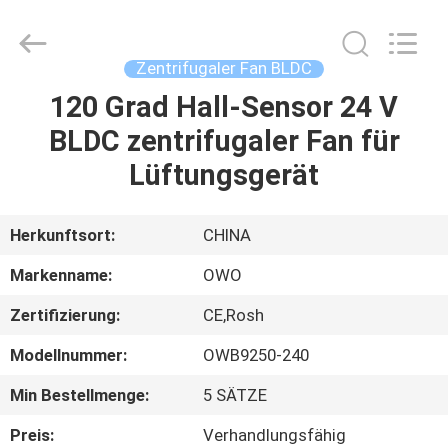
Bextreme
Shell
Motor
Technology
Co.,Ltd.
Zentrifugaler Fan BLDC
All
Rights
120 Grad Hall-Sensor 24 V
STARTSEITE
Reserved.
BLDC zentrifugaler Fan für
PRODUKTE
Lüftungsgerät
VIDEOS
Herkunftsort:
CHINA
Markenname:
OWO
ÜBER
Zertifizierung:
CE,Rosh
UNS
Modellnummer:
OWB9250-240
FABRIK
Min Bestellmenge:
5 SÄTZE
TOUR
Preis:
Verhandlungsfähig