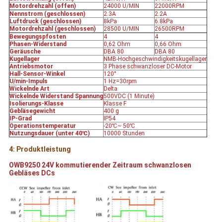
Motordrehzahl (offen)
24000 U/MIN
22000RPM
Nennstrom (geschlossen)
2.3A
2.2A
Luftdruck (geschlossen)
8kPa
6.8kPa
Motordrehzahl (geschlossen)
28500 U/MIN
26500RPM
Bewegungspfosten
4
4
Phasen-Widerstand
0,62 Ohm
0,66 Ohm
Geräusche
DBA 80
DBA 80
Kugellager
NMB-Hochgeschwindigkeitskugellager
Antriebsmotor
3 Phase schwanzloser DC-Motor
Hall-Sensor-Winkel
120°
U/min-Impuls
1 Hz=30rpm
Wickelnde Art
Delta
Wickelnde Widerstand Spannung
500VDC (1 Minute)
Isolierungs-Klasse
Klasse F
Gebläsegewicht
400 g
IP-Grad
IP54
Operationstemperatur
-20℃~ 50℃
Nutzungsdauer (unter 40℃)
10000 Stunden
4: Produktleistung
OWB9250
24V kommutierender Zeitraum schwanzlosen
Gebläses DCs