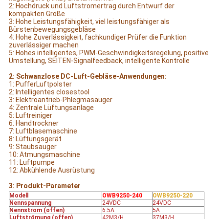
2: Hochdruck und Luftstromertrag durch Entwurf der
kompakten Größe
3: Hohe Leistungsfähigkeit, viel leistungsfähiger als
Bürstenbewegungsgebläse
4: Hohe Zuverlässigkeit, fachkundiger Prüfer die Funktion
zuverlässiger machen
5: Hohes intelligentes, PWM-Geschwindigkeitsregelung, positive
Umstellung, SEITEN-Signalfeedback, intelligente Kontrolle
2: Schwanzlose DC-Luft-Gebläse-Anwendungen:
1: PufferLuftpolster
2: Intelligentes closestool
3: Elektroantrieb-Phlegmasauger
4: Zentrale Lüftungsanlage
5: Luftreiniger
6: Handtrockner
7: Luftblasemaschine
8: Lüftungsgerät
9: Staubsauger
10: Atmungsmaschine
11: Luftpumpe
12: Abkühlende Ausrüstung
3: Produkt-Parameter
Modell
OWB9250-240
OWB9250-220
Nennspannung
24VDC
24VDC
Nennstrom (offen)
6.5A
5A
Luftströmung (offen)
42M3/H
37M3/H