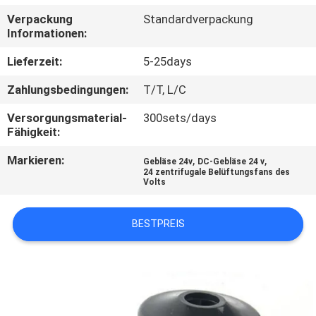
Verpackung
Standardverpackung
QUALITÄTSKONTROLLE
Informationen:
Lieferzeit:
5-25days
KONTAKT
Zahlungsbedingungen:
T/T, L/C
NACHRICHTEN
Versorgungsmaterial-
300sets/days
Fähigkeit:
Markieren:
,
,
ALLE
Gebläse 24v
DC-Gebläse 24 v
24 zentrifugale Belüftungsfans des
Volts
FÄLLE
BESTPREIS
REFERENZEN
SITEMAP