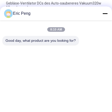
Gebläse-Ventilator DCs des Auto-saubereres Vakuum320w
12v schwanzloser
Eric Peng
Schwanzloses Gebläse DCs Hochdruck-Cpap-Maschinen-
28cfm 24v
8:10 AM
zentrifugaler Ventilator 6.8kpa 24v 300lpm BLDC für
Luftpumpe-abkühlende Ausrüstung
Good day, what product are you looking for?
Beliebte Kategorien
Alle
BLDC-Fahrer Board
BLDC-Lokführer IC
3 Phase Bldc 
Automobilwasser-
Lokführer
Pumpe
Zentrifugaler Fan 
BLDC-Wasser-
BLDC
Pumpe
Schwanzloser DC-
Elektrisches Linear-