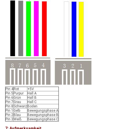
Pin 4
Rot
+5V
Pin 5
Purpur
Hall A
Pin 6
Grün
Hall B
Pin 7
Grau
Hall C
Pin 8
Schwarz
Boden
Pin 1
Gelb
Bewegungsphase A
Pin 2
Blau
Bewegungsphase B
Pin 3
Weiß
Bewegungsphase C
7: Aufmerksamkeit