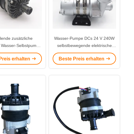
lende zusätzliche
Wasser-Pumpe DCs 24 V 240W
e Wasser-Selbstpumpe
selbstbewegende elektrische
DC 80W mit PWM-
schwanzlose Bewegungsmit
Preis erhalten
Beste Preis erhalten
Steuerung
PWM