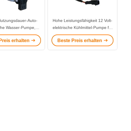
utzungsdauer-Auto-
Hohe Leistungsfähigkeit 12 Volt-
sche Wasser-Pumpe,
elektrische Kühlmittel-Pumpe für
inline-Wasser-Pumpe
hybrides elektrisches Fahrzeug
Preis erhalten
Beste Preis erhalten
ldc Motor-Pumpe,
ercoolerpumpe