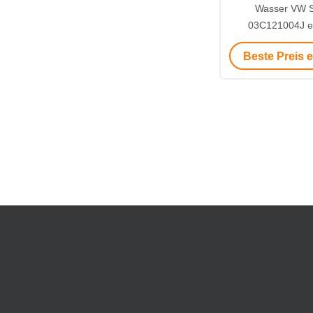
Wasser VW S
03C121004J el
pumpWasserpum
Beste Preis 
Seat Skoda 
03C880727D, 0
03C1210