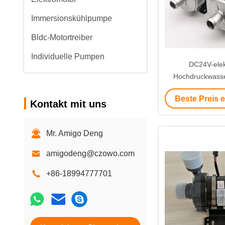
Immersionskühlpumpe
Bldc-Motortreiber
Individuelle Pumpen
DC24V-elek
Hochdruckwass
elektrischen Bus,
Beste Preis 
Bagger und t
Kontakt mit uns
Managemen
Mr. Amigo Deng
amigodeng@czowo.com
+86-18994777701