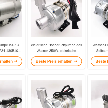
Pumpe ISUZU
elektrische Hochdruckpumpe des
Wasser-P
WP24-180B10
Wasser-250W, elektrische
Selbst
e
Wasser-Förderpumpe für
elektrisch
erhalten
Beste Preis erhalten
Beste 
elektrischen Bus der elektrischen
Traktoren