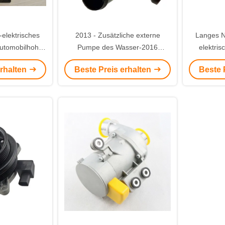
elektrisches
2013 - Zusätzliche externe
Langes N
utomobilhohes
Pumpe des Wasser-2016
elektri
tungsvolumen
Automobil für Quattro, das Soem
Automobil
erhalten
Beste Preis erhalten
Beste 
059121012B abkühlt
12v, b
Int