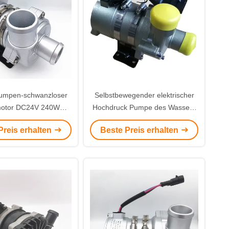
umpen-schwanzloser
Selbstbewegender elektrischer
motor DC24V 240W
Hochdruck Pumpe des Wassers
er mit PWM-Steuerung
24VDC mit PWM-Steuerung
Preis erhalten
Beste Preis erhalten