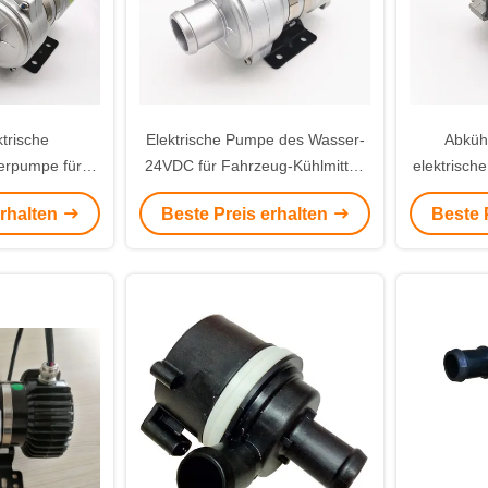
trische
Elektrische Pumpe des Wasser-
Abküh
erpumpe für
24VDC für Fahrzeug-Kühlmittel-
elektrisch
 elektrischen
Zirkulation BEV Buss/PHEV
12/24V
erhalten
Beste Preis erhalten
Beste 
hermisches
tsystem