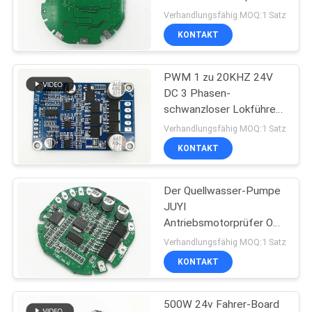
DATENSCHUTZRICHTLINIE
BLDC
Verhandlungsfähig MOQ:1 Satz
KONTAKT
24
Zentrifugaler Fan
PWM 1 zu 20KHZ 24V
DC 3 Phasen-
BLDC
schwanzloser Lokführer-
Kontrolleur Circuit Board
Verhandlungsfähig MOQ:1 Satz
KONTAKT
Der Quellwasser-Pumpe
65
JUYI
BLDC-Wasser-
Antriebsmotorprüfer OV
L V Schutz schwanzloser
Verhandlungsfähig MOQ:1 Satz
Pumpe
KONTAKT
500W 24v Fahrer-Board