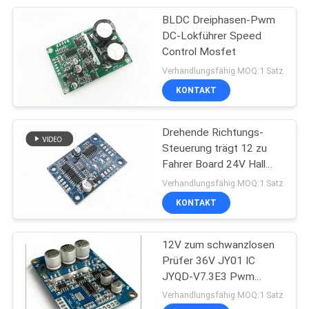
BLDC Dreiphasen-Pwm
14
DC-Lokführer Speed
Deuterium-Lampen-
Control Mosfet
Verhandlungsfähig MOQ:1 Satz
Stromversorgung
KONTAKT
Drehende Richtungs-
Steuerung trägt 12 zu
Fahrer Board 24V Hall
31
BLDC
Verhandlungsfähig MOQ:1 Satz
Elektrische
KONTAKT
Kühlmittelpumpe
12V zum schwanzlosen
Prüfer 36V JY01 IC
JYQD-V7.3E3 Pwm
Bewegungs
Verhandlungsfähig MOQ:1 Satz