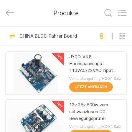
Bextreme
Shell
Motor
Produkte
Technology
Co.,Ltd.
All
Rights
STARTSEITE
Reserved.
191
CHINA BLDC-Fahrer Board
BLDC-Fahrer Board
PRODUKTE
HOT
JYQD-V8.8
Hochspannungs-
VIDEOS
110VAC/22VAC Input
BLDC Lokführer
Verhandlungsfähig MOQ:1 Satz
ÜBER
JETZT ANFRAGEN
36
UNS
HOT
12v 36v 500w zum
BLDC-Lokführer IC
schwanzlosen DC-
FABRIK
Bewegungsprüfer
TOUR
Verhandlungsfähig MOQ:1 Satz