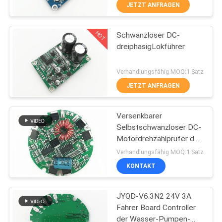
JETZT ANFRAGEN
QUALITÄTSKONTROLLE
HOT
Schwanzloser DC-
24
dreiphasigLokführer
KONTAKT
3 Phase bldc
Verhandlungsfähig MOQ:1 Satz
Lokführer
NACHRICHTEN
JETZT ANFRAGEN
ALLE
Versenkbarer
Selbstschwanzloser DC-
FÄLLE
Motordrehzahlprüfer der
126
wasser-Pumpen-24V
Verhandlungsfähig MOQ:1 Satz
Bldc
REFERENZEN
Automobilwasser-
KONTAKT
Pumpe
SITEMAP
JYQD-V6.3N2 24V 3A
Fahrer Board Controller
der Wasser-Pumpen-