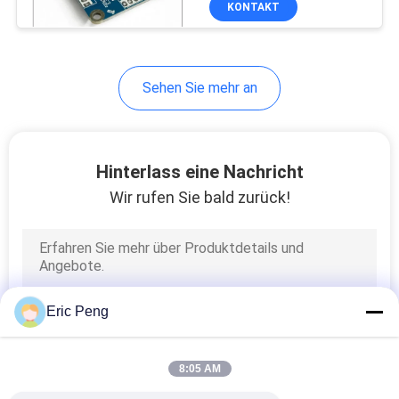
KONTAKT
4
Wasserpumpe mit
Elektromotor
Sehen Sie mehr an
Hinterlass eine Nachricht
Wir rufen Sie bald zurück!
7
Immersionskühlpumpe
Eric Peng
8:05 AM
56