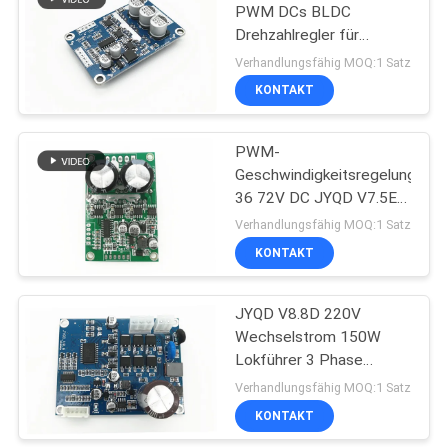
PWM DCs BLDC
Drehzahlregler für
57
Rasenmäher-Motor
Verhandlungsfähig MOQ:1 Satz
Schwanzloser DC-
KONTAKT
Motor
PWM-
Geschwindigkeitsregelung
36 72V DC JYQD V7.5E 3
Fahrer Board der
Verhandlungsfähig MOQ:1 Satz
Phasen-BLDC
KONTAKT
12
Elektrisches Linear-
JYQD V8.8D 220V
Wechselstrom 150W
Verstellgerät
Lokführer 3 Phase
Sensorless Bldc
Verhandlungsfähig MOQ:1 Satz
KONTAKT