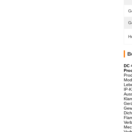
G
G
H
B
DC 
Pro
Pro
Mod
Leb
IP-K
Auss
Klam
Gerä
Gewi
Dich
Flam
Verb
Mech
Verb