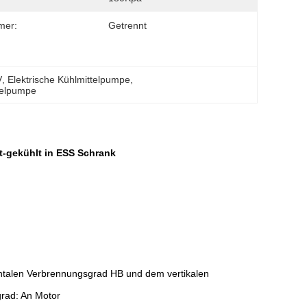
mer:
Getrennt
V
, 
Elektrische Kühlmittelpumpe
, 
telpumpe
t-gekühlt in ESS Schrank
ntalen Verbrennungsgrad HB und dem vertikalen
rad: An Motor