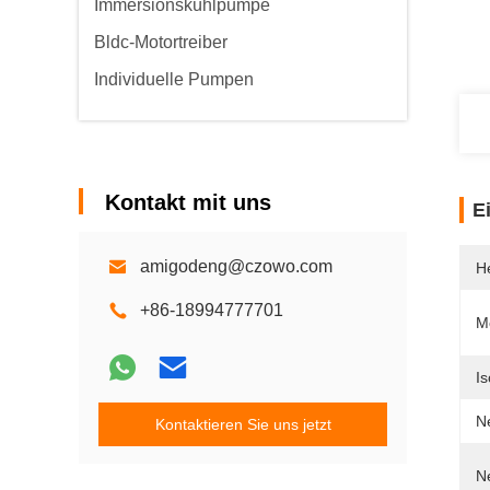
Immersionskühlpumpe
Bldc-Motortreiber
Individuelle Pumpen
Kontakt mit uns
E
amigodeng@czowo.com
He
+86-18994777701
M
I
N
Kontaktieren Sie uns jetzt
N