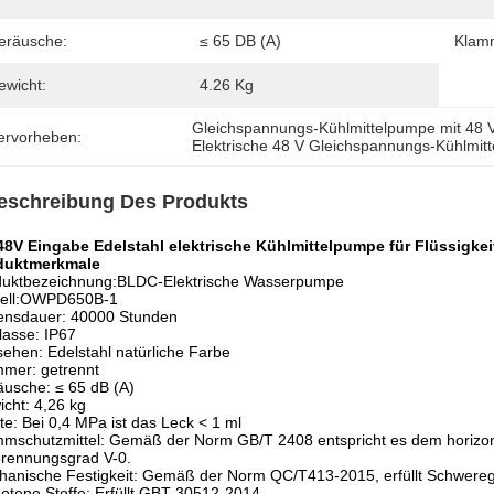
eräusche:
≤ 65 DB (A)
Klam
ewicht:
4.26 Kg
Gleichspannungs-Kühlmittelpumpe mit 48 
ervorheben:
Elektrische 48 V Gleichspannungs-Kühlmit
eschreibung Des Produkts
48V Eingabe Edelstahl elektrische Kühlmittelpumpe für Flüssigkei
duktmerkmale
duktbezeichnung:BLDC-Elektrische Wasserpumpe
ell:OWPD650B-1
ensdauer: 40000 Stunden
lasse: IP67
ehen: Edelstahl natürliche Farbe
mer: getrennt
usche: ≤ 65 dB (A)
cht: 4,26 kg
te: Bei 0,4 MPa ist das Leck < 1 ml
mschutzmittel: Gemäß der Norm GB/T 2408 entspricht es dem horizo
rennungsgrad V-0.
anische Festigkeit: Gemäß der Norm QC/T413-2015, erfüllt Schwereg
otene Stoffe: Erfüllt GBT 30512-2014