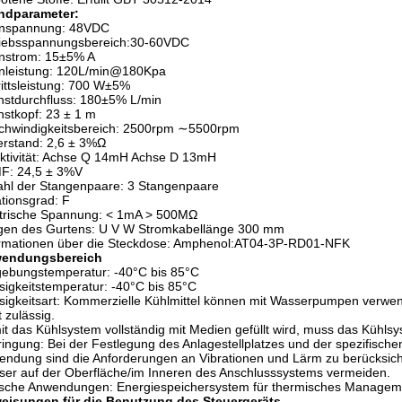
ndparameter:
nspannung: 48VDC
riebsspannungsbereich:30-60VDC
nstrom: 15±5% A
nleistung: 120L/min@180Kpa
rittsleistung: 700 W±5%
stdurchfluss: 180±5% L/min
stkopf: 23 ± 1 m
chwindigkeitsbereich: 2500rpm ∼5500rpm
rstand: 2,6 ± 3%Ω
ktivität: Achse Q 14mH Achse D 13mH
F: 24,5 ± 3%V
hl der Stangenpaare: 3 Stangenpaare
ationsgrad: F
ktrische Spannung: < 1mA > 500MΩ
gen des Gurtens: U V W Stromkabellänge 300 mm
ormationen über die Steckdose: Amphenol:AT04-3P-RD01-NFK
endungsbereich
ebungstemperatur: -40°C bis 85°C
sigkeitstemperatur: -40°C bis 85°C
sigkeitsart: Kommerzielle Kühlmittel können mit Wasserpumpen verwen
t zulässig.
t das Kühlsystem vollständig mit Medien gefüllt wird, muss das Kühls
ingung: Bei der Festlegung des Anlagestellplatzes und der spezifisch
ndung sind die Anforderungen an Vibrationen und Lärm zu berücksic
er auf der Oberfläche/im Inneren des Anschlusssystems vermeiden.
sche Anwendungen: Energiespeichersystem für thermisches Manageme
eisungen für die Benutzung des Steuergeräts