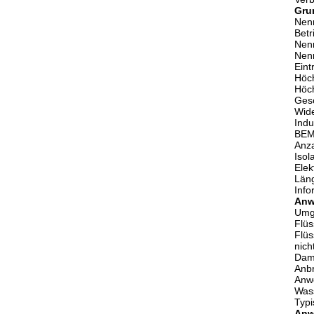
Gru
Nen
Bet
Nen
Nen
Eint
Höch
Höch
Ges
Wide
Indu
BEM
Anza
Isol
Ele
Län
Inf
Anw
Umg
Flüs
Flüs
nich
Dami
Anbr
Anwe
Wass
Typi
Anw