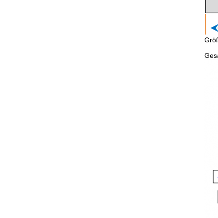
Grö
Ges