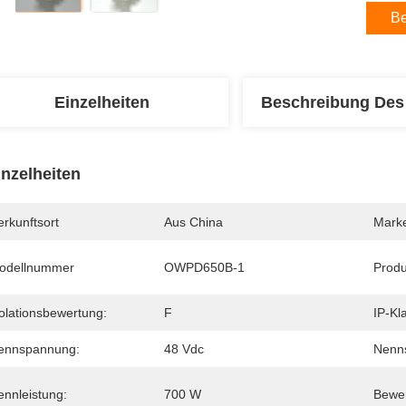
Be
Einzelheiten
Beschreibung Des
inzelheiten
rkunftsort
Aus China
Mark
odellnummer
OWPD650B-1
Produ
solationsbewertung:
F
IP-Kl
ennspannung:
48 Vdc
Nenn
ennleistung:
700 W
Bewer