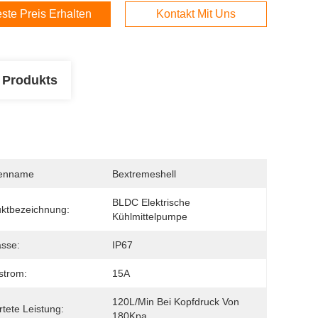
ste Preis Erhalten
Kontakt Mit Uns
 Produkts
enname
Bextremeshell
BLDC Elektrische 
ktbezeichnung:
Kühlmittelpumpe
asse:
IP67
strom:
15A
120L/min Bei Kopfdruck Von 
tete Leistung:
180Kpa