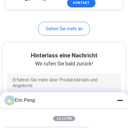
medizinische Ausrüstung
KONTAKT
und Analyseinstrumente.
QUALITÄTSKONTROLLE
Sehen Sie mehr an
KONTAKT
NACHRICHTEN
Hinterlass eine Nachricht
Wir rufen Sie bald zurück!
ALLE
FÄLLE
REFERENZEN
Eric Peng
SITEMAP
12:13 PM