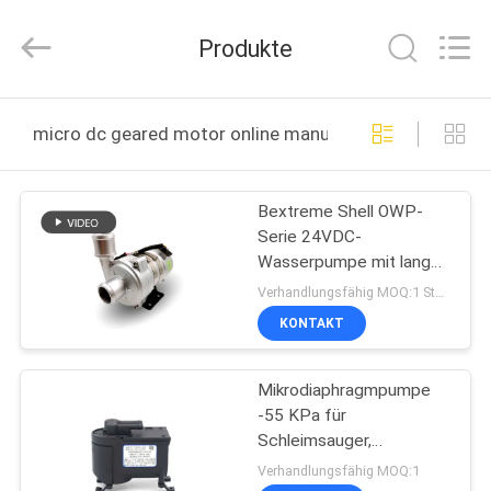
Bextreme
Shell
Motor
Produkte
Technology
Co.,Ltd.
All
Rights
STARTSEITE
Reserved.
micro dc geared motor online manufacture
PRODUKTE
Bextreme Shell OWP-
Serie 24VDC-
VIDEOS
Wasserpumpe mit langer
Lebensdauer und
Verhandlungsfähig MOQ:1 Stück
wartungsfrei.
ÜBER
KONTAKT
UNS
Mikrodiaphragmpumpe
-55 KPa für
FABRIK
Schleimsauger,
TOUR
Gasprobenahme,
Verhandlungsfähig MOQ:1