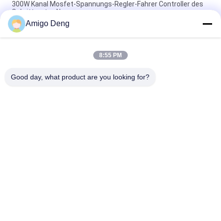
300W Kanal Mosfet-Spannungs-Regler-Fahrer Controller des
Schrittmotor-N
Amigo Deng
Lokführer Ic By Overload SPWM Sensorless Bldc, das Schutz
blockiert
8:55 PM
Prüfer-Ic With Starting-Drehmoment-Regelung JY02A
schwanzlose Bewegungs
Good day, what product are you looking for?
Beliebte Kategorien
Alle
BLDC-Fahrer Board
BLDC-Lokführer IC
3 Phase Bldc 
Automobilwasser-
Lokführer
Pumpe
Zentrifugaler Fan 
BLDC-Wasser-
BLDC
Pumpe
Schwanzloser DC-
Elektrisches Linear-