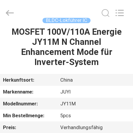
Bextreme
Shell
Motor
Technology
Co.,Ltd.
BLDC-Lokführer IC
All
Rights
MOSFET 100V/110A Energie
STARTSEITE
Reserved.
JY11M N Channel
PRODUKTE
Enhancement Mode für
Inverter-System
VIDEOS
Herkunftsort:
China
ÜBER
Markenname:
JUYI
UNS
Modellnummer:
JY11M
FABRIK
Min Bestellmenge:
5pcs
TOUR
Preis:
Verhandlungsfähig