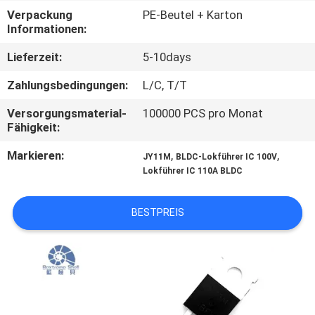
Verpackung
PE-Beutel + Karton
QUALITÄTSKONTROLLE
Informationen:
Lieferzeit:
5-10days
KONTAKT
Zahlungsbedingungen:
L/C, T/T
Versorgungsmaterial-
100000 PCS pro Monat
NACHRICHTEN
Fähigkeit:
Markieren:
,
,
JY11M
BLDC-Lokführer IC 100V
ALLE
Lokführer IC 110A BLDC
FÄLLE
BESTPREIS
REFERENZEN
SITEMAP