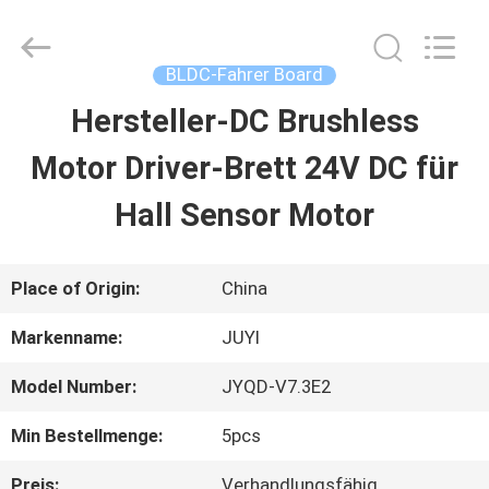
Changzhou
Bextreme
Shell
Motor
BLDC-Fahrer Board
Technology
Co.,Ltd.
Hersteller-DC Brushless
STARTSEITE
All
Rights
Reserved.
Motor Driver-Brett 24V DC für
PRODUKTE
Hall Sensor Motor
VIDEOS
Place of Origin:
China
Markenname:
JUYI
ÜBER
Model Number:
JYQD-V7.3E2
UNS
Min Bestellmenge:
5pcs
FABRIK
Preis:
Verhandlungsfähig