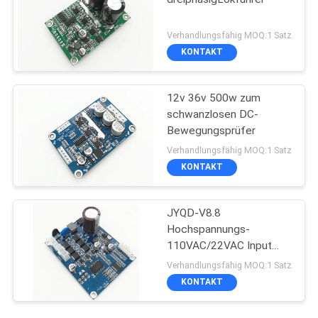
Verhandlungsfähig MOQ:1 Satz
KONTAKT
12v 36v 500w zum
schwanzlosen DC-
Bewegungsprüfer
Verhandlungsfähig MOQ:1 Satz
KONTAKT
JYQD-V8.8
Hochspannungs-
110VAC/22VAC Input
BLDC Lokführer
Verhandlungsfähig MOQ:1 Satz
KONTAKT