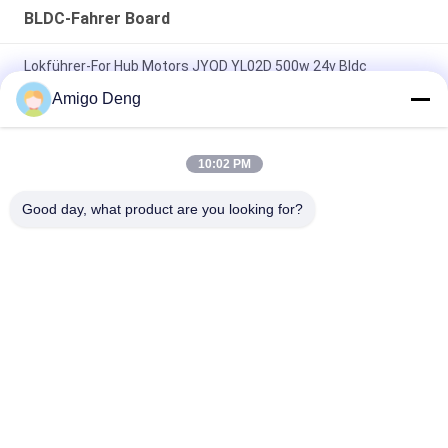
BLDC-Fahrer Board
Lokführer-For Hub Motors JYQD YL02D 500w 24v Bldc
elektrisches Skateboard
Amigo Deng
Hall-Sensor 110V 220V 12V 24v schwanzloser DC-
Bewegungskontrolleur Pwm
10:02 PM
JYQD - V7.5E 36 zum Dreiphasenfahrer Board mosfet-72VDC
Good day, what product are you looking for?
Motorbldc
Beliebte Kategorien
Alle
BLDC-Fahrer Board
BLDC-Lokführer IC
3 Phase Bldc 
Automobilwasser-
Lokführer
Pumpe