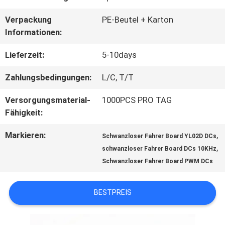
TOUR
Verpackung
PE-Beutel + Karton
Informationen:
QUALITÄTSKONTROLLE
Lieferzeit:
5-10days
Zahlungsbedingungen:
L/C, T/T
KONTAKT
Versorgungsmaterial-
1000PCS PRO TAG
Fähigkeit:
NACHRICHTEN
Markieren:
,
Schwanzloser Fahrer Board YL02D DCs
,
schwanzloser Fahrer Board DCs 10KHz
Schwanzloser Fahrer Board PWM DCs
ALLE
FÄLLE
BESTPREIS
REFERENZEN