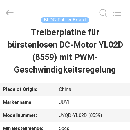
Changzhou
Bextreme
Shell
Motor
BLDC-Fahrer Board
Technology
Co.,Ltd.
Treiberplatine für
STARTSEITE
All
Rights
Reserved.
bürstenlosen DC-Motor YL02D
PRODUKTE
(8559) mit PWM-
Geschwindigkeitsregelung
VIDEOS
Place of Origin:
China
ÜBER
Markenname:
JUYI
UNS
Modellnummer:
JYQD-YL02D (8559)
FABRIK
Min Bestellmenge:
5pcs