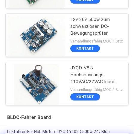
12v 36v 500w zum
schwanzlosen DC-
Bewegungsprüfer
Verhandlungsfähig MOQ:1 Satz
KONTAKT
JYQD-V8.8
Hochspannungs-
110VAC/22VAC Input
BLDC Lokführer
Verhandlungsfähig MOQ:1 Satz
KONTAKT
BLDC-Fahrer Board
Lokführer-For Hub Motors JYQD YL02D 500w 24v Bldc