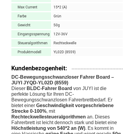
Max Current
15*2 (A)
Farbe
Grün
Gewicht
50g
Eingangsspannung
12V-36V
Steueralgorithmen
Rechteckwelle
Produktmodell
YL02D (8559)
Kundenbezogenheit:
DC-Bewegungsschwanzloser Fahrer Board –
JUYI JYQD-YL02D (8559)
Dieser
BLDC-Fahrer Board
von JUYI ist die
perfekte Lösung für Ihren DC-
Bewegungsschwanzlosen Fahrerbrettbedarf. Er
bietet einer
Geschwindigkeit vorgeschriebene
Strecke 0-100%
, mit
Rechteckwellesteueralgorithmen
an. Dieses
Fahrerbrett ist leicht dennoch stark und bietet eine
Höchstleistung von 540*2 an (W)
. Es kommt in
eine klassische
grüne Farbe
und wiegt gerade
50g
.