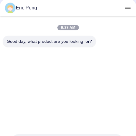
elektrisches Skateboard
Eric Peng
Hall-Sensor 110V 220V 12V 24v schwanzloser DC-
Bewegungskontrolleur Pwm
9:37 AM
JYQD - V7.5E 36 zum Dreiphasenfahrer Board mosfet-72VDC
Good day, what product are you looking for?
Motorbldc
Beliebte Kategorien
Alle
BLDC-Fahrer Board
BLDC-Lokführer IC
3 Phase Bldc 
Automobilwasser-
Lokführer
Pumpe
Zentrifugaler Fan 
BLDC-Wasser-
BLDC
Pumpe