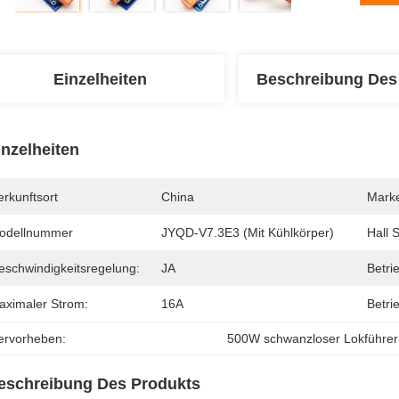
Einzelheiten
Beschreibung Des
inzelheiten
rkunftsort
China
Mark
odellnummer
JYQD-V7.3E3 (mit Kühlkörper)
Hall 
eschwindigkeitsregelung:
JA
Betri
aximaler Strom:
16A
Betri
ervorheben:
500W schwanzloser Lokführer
eschreibung Des Produkts