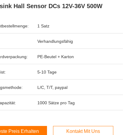
sink Hall Sensor DCs 12V-36V 500W
tbestellmenge:
1 Satz
Verhandlungsfähig
rdverpackung:
PE-Beutel + Karton
ist:
5-10 Tage
ngsmethode:
L/C, T/T, paypal
apazität:
1000 Sätze pro Tag
ste Preis Erhalten
Kontakt Mit Uns