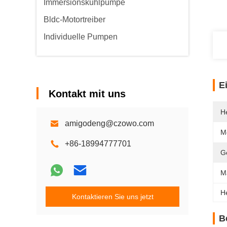
Immersionskühlpumpe
Bldc-Motortreiber
Individuelle Pumpen
E
Kontakt mit uns
He
amigodeng@czowo.com
M
+86-18994777701
G
M
H
Kontaktieren Sie uns jetzt
B