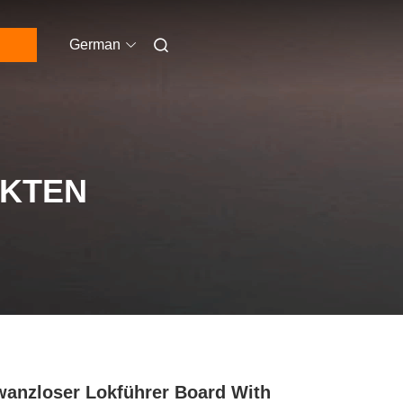
German
UKTEN
anzloser Lokführer Board With