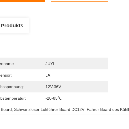
 Produkts
enname
JUYI
Sensor:
JA
ebsspannung:
12V-36V
ebstemperatur:
-20-85℃
 Board
, 
Schwanzloser Lokführer Board DC12V
, 
Fahrer Board des Küh