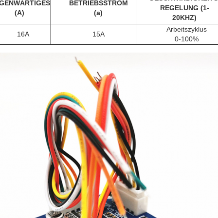
GENWÄRTIGES
BETRIEBSSTROM
REGELUNG (1-
(A)
(a)
20KHZ)
Arbeitszyklus
16A
15A
0-100%