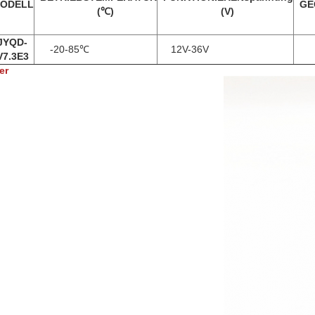
ODELL
GE
(℃)
(V)
JYQD-
-20-85℃
12V-36V
V7.3E3
er