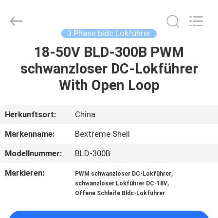
Bextreme
Shell
Motor
Technology
Co.,Ltd.
3 Phase bldc Lokführer
All
Rights
18-50V BLD-300B PWM
STARTSEITE
Reserved.
schwanzloser DC-Lokführer
PRODUKTE
With Open Loop
VIDEOS
Herkunftsort:
China
Markenname:
Bextreme Shell
ÜBER
Modellnummer:
BLD-300B
UNS
Markieren:
,
PWM schwanzloser DC-Lokführer
,
schwanzloser Lokführer DC-18V
FABRIK
Offene Schleife Bldc-Lokführer
TOUR