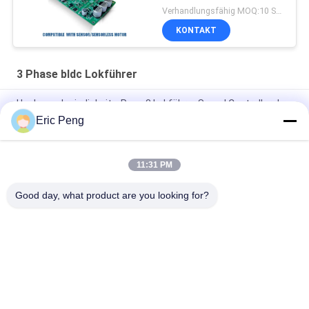
Verhandlungsfähig MOQ:10 Stück
KONTAKT
3 Phase bldc Lokführer
Hochgeschwindigkeits-Pwm 3 Lokführer Speed Controller der
Phasen-BLDC
Eric Peng
100 zu 100000RPM 24V DC 3 Lokführer der Phasen-BLDC
11:31 PM
2 Quadrant hohes gegenwärtiges 12V 3 Lokführer-With Speed
Showing-Platte der Phasen-BLDC
Good day, what product are you looking for?
Beliebte Kategorien
Alle
BLDC-Fahrer Board
BLDC-Lokführer IC
3 Phase Bldc 
Automobilwasser-