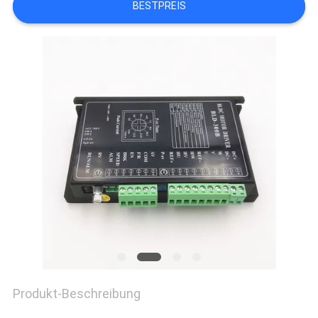
BESTPREIS
QUALITÄTSKONTROLLE
KONTAKT
NACHRICHTEN
ALLE
FÄLLE
REFERENZEN
SITEMAP
Produkt-Beschreibung