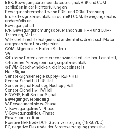
BRK:
Bewegungsbremsendsteuersignal; BRK und COM
schließen in der Nichterfüllung an,
Bewegungsbremshalt wenn BRK- und COM-Trennung.
En:
Haltesignalanschluß; En schließt COM, Bewegungsläufe,
andernfalls an
Bewegungshalt.
F/R
: Bewegungsrichtungssteueranschluß; F-/R und COM-
Trennung, Motor
Wille dreht rechtsläufiges und andernfalls, dreht sich Motor
entgegen dem Uhrzeigersinn.
COM:
Allgemeiner Hafen (Boden)
SV
①
Externe Potenziometergeschwindigkeit, die Input einstellt;
②Externer Analogspannungsinputanschluß
③PWM-Geschwindigkeit, die Input einstellt
Hall-Signal
Sensor-Signalenergie supply+ REF+ Hall
Sensor-Signal HU HUS Hall
Sensor-Signal Hochspg Hochspg Hall
Sensor-Signal Hw HW Hall
HINWEIS, Hall-Sensor-Signal
Bewegungsverbindung
W-Bewegungslinie w-Phase
V-Bewegungslinie V Phase
V-Bewegungslinie u-Phase
Powerconnection
Positive Elektrode DC+-Stromversorgung (18-50VDC)
DC, negative Elektrode der Stromversorgung (negative