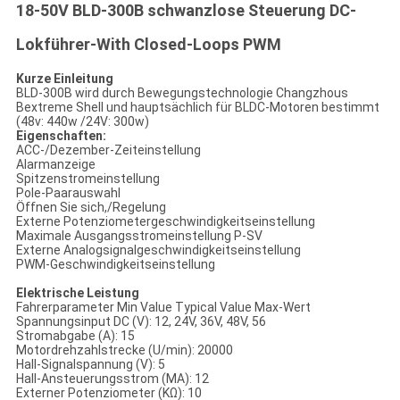
DATENSCHUTZRICHTLINIE
18-50V BLD-300B schwanzlose Steuerung DC-
Lokführer-With Closed-Loops PWM
Kurze Einleitung
BLD-300B wird durch Bewegungstechnologie Changzhous
Bextreme Shell und hauptsächlich für BLDC-Motoren bestimmt
(48v: 440w /24V: 300w)
Eigenschaften:
ACC-/Dezember-Zeiteinstellung
Alarmanzeige
Spitzenstromeinstellung
Pole-Paarauswahl
Öffnen Sie sich,/Regelung
Externe Potenziometergeschwindigkeitseinstellung
Maximale Ausgangsstromeinstellung P-SV
Externe Analogsignalgeschwindigkeitseinstellung
PWM-Geschwindigkeitseinstellung
Elektrische Leistung
Fahrerparameter Min Value Typical Value Max-Wert
Spannungsinput DC (V): 12, 24V, 36V, 48V, 56
Stromabgabe (A): 15
Motordrehzahlstrecke (U/min): 20000
Hall-Signalspannung (V): 5
Hall-Ansteuerungsstrom (MA): 12
Externer Potenziometer (KΩ): 10