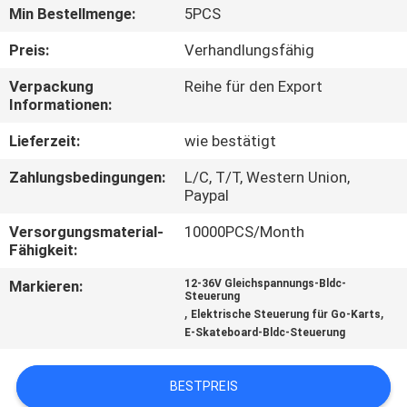
Min Bestellmenge:
5PCS
QUALITÄTSKONTROLLE
Preis:
Verhandlungsfähig
Verpackung
Reihe für den Export
KONTAKT
Informationen:
Lieferzeit:
wie bestätigt
NACHRICHTEN
Zahlungsbedingungen:
L/C, T/T, Western Union,
Paypal
ALLE
Versorgungsmaterial-
10000PCS/Month
FÄLLE
Fähigkeit:
Markieren:
12-36V Gleichspannungs-Bldc-
REFERENZEN
Steuerung
,
,
Elektrische Steuerung für Go-Karts
E-Skateboard-Bldc-Steuerung
SITEMAP
BESTPREIS