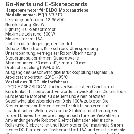
Go-Karts und E-Skateboards
Hauptparameter für BLDC-Motorantriebe
Modellnummer JYQD-V7.3E2
Leistungsaufnahme:12-36VDC
Nennleistung: 350 W
Eignung:Hall-Sensormotor
Maximale Leistung: 500 W
Maximalstrom: 15A
- Ich bin nicht derjenige, der das tut.
Schutz: Überstrom, Kurzschluss, Überspannung,
Unterspannung, verriegelter Rotor, Überhitzung
Steuerungsalgorithmen: Quadratwelle
Abmessungen: 63 mm x 42,5 mm x 20 mm
Drehzahlregelung:PWM/0-5V
Ausgang des Geschwindigkeitsrückkopplungssignals:Ja
Arbeitstemperatur: -20°C ∼85°C
Vorteil des BLDC-Motorfahrers
JYQD-V7.3E2 BLDC Motor Driver Board ist ein Gleichstrom-
Bürstenlos-Treiberboard. Es wurde entwickelt, um Gleichstrom-
Bürstenlose Motoren zu steuern und einen präzisen
Geschwindigkeitsbereich von 0 bis 100% zu bieten.Die
Steuerungsalgorithmen dieses Produkts basieren auf
quadratischen Wellen, was seine Stabilität und Genauigkeit
fördert.Dieses Treiberbrett eignet sich für eine Vielzahl von
Anwendungen wie Roboter, Elektrofahrräder, elektrische
Rollstühle, Elektroroller und Hubmotoren.Der maximale Strom
dieses DC-Bürstenlos-Treiberbrett ist 15A und es ist die ideale