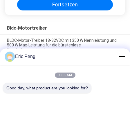
Fortsetzen
Bldc-Motortreiber
BLDC-Motor-Treiber 18-32VDC mit 350 W Nennleistung und
500 W Max-Leistung für die bürstenlose
Gleichstrommotorsteuerung
Eric Peng
36-70V BLDC Motor Driver mit 0-5V Geschwindigkeitsregelung
und Rechteckwelle für industrielle Anwendungen
3:03 AM
24V 350W 15A BLDC-Motorantrieb für industrielle Verwendung
mit Quadratwellenregelung und Überstromschutz
Good day, what product are you looking for?
Beliebte Kategorien
Alle
BLDC-Fahrer Board
BLDC-Lokführer IC