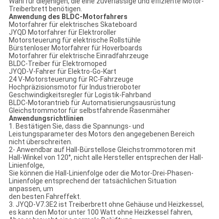
Wahl für diejenigen, die eine zuverlässige und effiziente Motor-
Treiberbrett benötigen.
Anwendung des BLDC-Motorfahrers
Motorfahrer für elektrisches Skateboard
JYQD Motorfahrer für Elektroroller
Motorsteuerung für elektrische Rollstühle
Bürstenloser Motorfahrer für Hoverboards
Motorfahrer für elektrische Einradfahrzeuge
BLDC-Treiber für Elektromoped
JYQD-V-Fahrer für Elektro-Go-Kart
24 V-Motorsteuerung für RC-Fahrzeuge
Hochpräzisionsmotor für Industrieroboter
Geschwindigkeitsregler für Logistik-Fahrband
BLDC-Motorantrieb für Automatisierungsausrüstung
Gleichstrommotor für selbstfahrende Rasenmäher
Anwendungsrichtlinien
1. Bestätigen Sie, dass die Spannungs- und
Leistungsparameter des Motors den angegebenen Bereich
nicht überschreiten.
2- Anwendbar auf Hall-Bürstellose Gleichstrommotoren mit
Hall-Winkel von 120°, nicht alle Hersteller entsprechen der Hall-
Linienfolge,
Sie können die Hall-Linienfolge oder die Motor-Drei-Phasen-
Linienfolge entsprechend der tatsächlichen Situation
anpassen, um
den besten Fahreffekt.
3. JYQD-V7.3E2 ist Treiberbrett ohne Gehäuse und Heizkessel,
es kann den Motor unter 100 Watt ohne Heizkessel fahren,