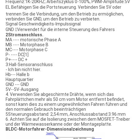
Frequenz:1K-20KHZ; Arbeitszyklus 0-100%, PWM-Amplitude:5V
EL Befähigen Sie die Portsteuerung. Verbinden Sie 5V oder
trennen Sie die Verbindung, um den Betrieb zu ermöglichen,
verbinden Sie GND, um den Betrieb zu verbieten.
Signal Geschwindigkeits-Impulssignal
GND Verwendet für die interne Steuerung des Fahrers
2Stromanschluss.
MA ---- motorische Phase A
MB ---- Motorphase B
MC---- Motorphase C
P- ---- DC[1]
P+---- DC +
3:Hall-Sensoranschluss
- Ich bin nicht hier.
Hb--- Halle b
Hauptquartier
GND --- GND
5V--5V-Ausgang
4. Verwenden Sie abgeschirmte Drähte, wenn sich das
Fahrplättchen mehr als 50 cm vom Motor entfernt befindet,
sonst kann dies zu einem ungewöhnlichen Fahren führen und
den normalen Gebrauch beeinträchtigen
5Steuerungsabstand: 2,54 mm, Anschlussabstand:3.96 mm
6. Achten Sie auf die Isolierung zwischen dem MOSFET-Treiber
und der Wärmewasserkanne oder der Montageplatte.
BLDC-Motorfahrer-Dimensionalzeichnung