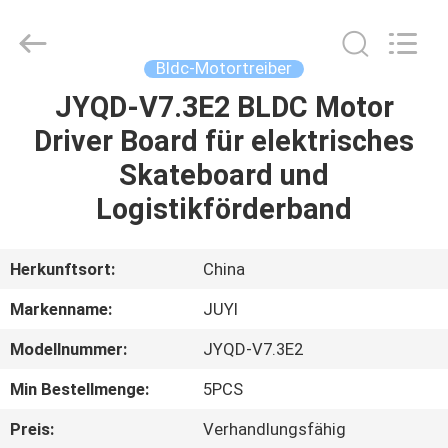
Bextreme
Shell
Motor
Technology
Co.,Ltd.
Bldc-Motortreiber
All
Rights
JYQD-V7.3E2 BLDC Motor
STARTSEITE
Reserved.
Driver Board für elektrisches
PRODUKTE
Skateboard und
Logistikförderband
VIDEOS
Herkunftsort:
China
ÜBER
Markenname:
JUYI
UNS
Modellnummer:
JYQD-V7.3E2
FABRIK
Min Bestellmenge:
5PCS
TOUR
Preis:
Verhandlungsfähig