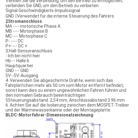
trennen Sie die Verbindung, um den Betrieb zu ermöglichen,
verbinden Sie GND, um den Betrieb zu verbieten.
Signal Geschwindigkeits-Impulssignal
GND Verwendet für die interne Steuerung des Fahrers
2Stromanschluss.
MA ---- motorische Phase A
MB ---- Motorphase B
MC---- Motorphase C
P- ---- DC
P+---- DC +
3:Hall-Sensoranschluss
- Ich bin nicht hier.
Hb--- Halle b
Hauptquartier
GND --- GND
5V--5V-Ausgang
4. Verwenden Sie abgeschirmte Drähte, wenn sich das
Fahrplättchen mehr als 50 cm vom Motor entfernt befindet,
sonst kann dies zu einem ungewöhnlichen Fahren führen und
den normalen Gebrauch beeinträchtigen
5Steuerungsabstand: 2,54 mm, Anschlussabstand:3.96 mm
6. Achten Sie auf die Isolierung zwischen dem MOSFET-Treiber
und der Wärmewasserkanne oder der Montageplatte.
BLDC-Motorfahrer-Dimensionalzeichnung