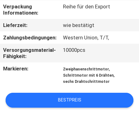
Verpackung
Reihe für den Export
QUALITÄTSKONTROLLE
Informationen:
Lieferzeit:
wie bestätigt
KONTAKT
Zahlungsbedingungen:
Western Union, T/T,
Versorgungsmaterial-
10000pcs
NACHRICHTEN
Fähigkeit:
Markieren:
,
Zweiphasenschrittmotor
ALLE
,
Schrittmotor mit 6 Drähten
FÄLLE
sechs Drahtschrittmotor
BESTPREIS
REFERENZEN
SITEMAP