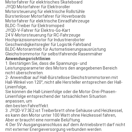
Motorfahrer für elektrisches Skateboard
JYQD Motorfahrer für Elektroroller
Motorsteuerung für elektrische Rollstühle
Bürstenloser Motorfahrer für Hoverboards
Motorfahrer für elektrische Einradfahrzeuge
BLDC-Treiber für Elektromoped
JYQD-V-Fahrer für Elektro-Go-Kart
24 V-Motorsteuerung für RC-Fahrzeuge
Hochpräzisionsmotor für Industrieroboter
Geschwindigkeitsregler für Logistik-Fahrband
BLDC-Motorantrieb für Automatisierungsausrüstung
Gleichstrommotor für selbstfahrende Rasenmäher
Anwendungsrichtlinien
1. Bestätigen Sie, dass die Spannungs- und
Leistungsparameter des Motors den angegebenen Bereich
nicht überschreiten.
2- Anwendbar auf Hall-Bürstellose Gleichstrommotoren mit
Hall-Winkel von 120°, nicht alle Hersteller entsprechen der Hall-
Linienfolge,
Sie können die Hall-Linienfolge oder die Motor-Drei-Phasen-
Linienfolge entsprechend der tatsächlichen Situation
anpassen, um
den besten Fahreffekt.
3. JYQD-V7.3E2 ist Treiberbrett ohne Gehäuse und Heizkessel,
es kann den Motor unter 100 Watt ohne Heizkessel fahren,
Aber er braucht eine normale Belüftung.
4. Der 5V-Ausgangsanschluss auf dem Antriebsbrett darf nicht
mit externer Energieversorgung verbunden werden.