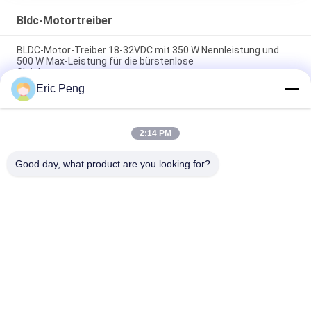
Bldc-Motortreiber
BLDC-Motor-Treiber 18-32VDC mit 350 W Nennleistung und
500 W Max-Leistung für die bürstenlose
Gleichstrommotorsteuerung
Eric Peng
36-70V BLDC Motor Driver mit 0-5V Geschwindigkeitsregelung
und Rechteckwelle für industrielle Anwendungen
2:14 PM
24V 350W 15A BLDC-Motorantrieb für industrielle Verwendung
mit Quadratwellenregelung und Überstromschutz
Good day, what product are you looking for?
Beliebte Kategorien
Alle
BLDC-Fahrer Board
BLDC-Lokführer IC
3 Phase Bldc 
Automobilwasser-
Lokführer
Pumpe