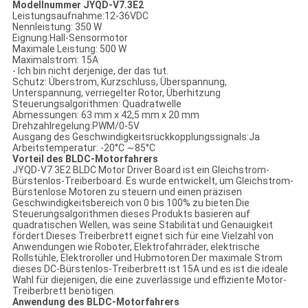
Modellnummer JYQD-V7.3E2
Leistungsaufnahme:12-36VDC
Nennleistung: 350 W
Eignung:Hall-Sensormotor
Maximale Leistung: 500 W
Maximalstrom: 15A
- Ich bin nicht derjenige, der das tut.
Schutz: Überstrom, Kurzschluss, Überspannung,
Unterspannung, verriegelter Rotor, Überhitzung
Steuerungsalgorithmen: Quadratwelle
Abmessungen: 63 mm x 42,5 mm x 20 mm
Drehzahlregelung:PWM/0-5V
Ausgang des Geschwindigkeitsrückkopplungssignals:Ja
Arbeitstemperatur: -20°C ∼85°C
Vorteil des BLDC-Motorfahrers
JYQD-V7.3E2 BLDC Motor Driver Board ist ein Gleichstrom-
Bürstenlos-Treiberboard. Es wurde entwickelt, um Gleichstrom-
Bürstenlose Motoren zu steuern und einen präzisen
Geschwindigkeitsbereich von 0 bis 100% zu bieten.Die
Steuerungsalgorithmen dieses Produkts basieren auf
quadratischen Wellen, was seine Stabilität und Genauigkeit
fördert.Dieses Treiberbrett eignet sich für eine Vielzahl von
Anwendungen wie Roboter, Elektrofahrräder, elektrische
Rollstühle, Elektroroller und Hubmotoren.Der maximale Strom
dieses DC-Bürstenlos-Treiberbrett ist 15A und es ist die ideale
Wahl für diejenigen, die eine zuverlässige und effiziente Motor-
Treiberbrett benötigen.
Anwendung des BLDC-Motorfahrers