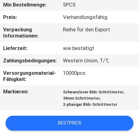
Min Bestellmenge:
5PCS
QUALITÄTSKONTROLLE
Preis:
Verhandlungsfähig
Verpackung
Reihe für den Export
KONTAKT
Informationen:
Lieferzeit:
wie bestätigt
NACHRICHTEN
Zahlungsbedingungen:
Western Union, T/T,
ALLE
Versorgungsmaterial-
10000pcs
Fähigkeit:
FÄLLE
Markieren:
,
Schwanzloser Bldc-Schrittmotor
,
39mm Schrittmotor
REFERENZEN
2-phasiger Bldc-Schrittmotor
SITEMAP
BESTPREIS