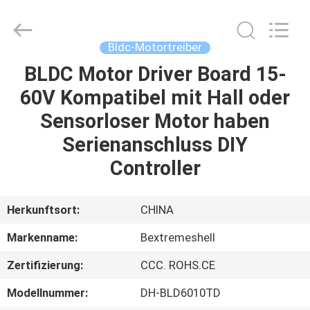
Bextreme
Shell
Motor
Technology
Co.,Ltd.
Bldc-Motortreiber
All
Rights
BLDC Motor Driver Board 15-
STARTSEITE
Reserved.
60V Kompatibel mit Hall oder
PRODUKTE
Sensorloser Motor haben
Serienanschluss DIY
VIDEOS
Controller
ÜBER
Herkunftsort:
CHINA
UNS
Markenname:
Bextremeshell
Zertifizierung:
CCC. ROHS.CE
FABRIK
TOUR
Modellnummer:
DH-BLD6010TD