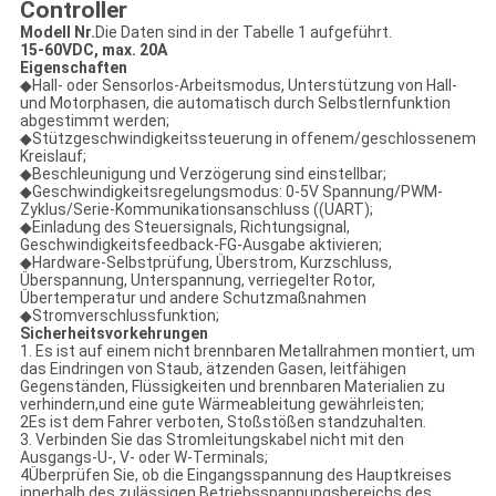
Controller
Modell Nr.
Die Daten sind in der Tabelle 1 aufgeführt.
15-60VDC, max. 20A
Eigenschaften
◆Hall- oder Sensorlos-Arbeitsmodus, Unterstützung von Hall-
und Motorphasen, die automatisch durch Selbstlernfunktion
abgestimmt werden;
◆Stützgeschwindigkeitssteuerung in offenem/geschlossenem
Kreislauf;
◆Beschleunigung und Verzögerung sind einstellbar;
◆Geschwindigkeitsregelungsmodus: 0-5V Spannung/PWM-
Zyklus/Serie-Kommunikationsanschluss ((UART);
◆Einladung des Steuersignals, Richtungsignal,
Geschwindigkeitsfeedback-FG-Ausgabe aktivieren;
◆Hardware-Selbstprüfung, Überstrom, Kurzschluss,
Überspannung, Unterspannung, verriegelter Rotor,
Übertemperatur und andere Schutzmaßnahmen
◆Stromverschlussfunktion;
Sicherheitsvorkehrungen
1. Es ist auf einem nicht brennbaren Metallrahmen montiert, um
das Eindringen von Staub, ätzenden Gasen, leitfähigen
Gegenständen, Flüssigkeiten und brennbaren Materialien zu
verhindern,und eine gute Wärmeableitung gewährleisten;
2Es ist dem Fahrer verboten, Stoßstößen standzuhalten.
3. Verbinden Sie das Stromleitungskabel nicht mit den
Ausgangs-U-, V- oder W-Terminals;
4Überprüfen Sie, ob die Eingangsspannung des Hauptkreises
innerhalb des zulässigen Betriebsspannungsbereichs des