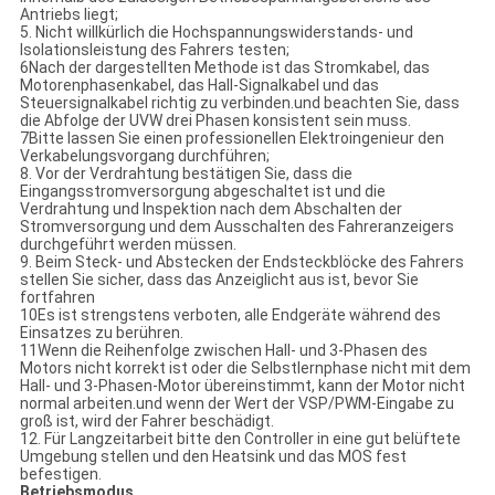
Antriebs liegt;
5. Nicht willkürlich die Hochspannungswiderstands- und
Isolationsleistung des Fahrers testen;
6Nach der dargestellten Methode ist das Stromkabel, das
Motorenphasenkabel, das Hall-Signalkabel und das
Steuersignalkabel richtig zu verbinden.und beachten Sie, dass
die Abfolge der UVW drei Phasen konsistent sein muss.
7Bitte lassen Sie einen professionellen Elektroingenieur den
Verkabelungsvorgang durchführen;
8. Vor der Verdrahtung bestätigen Sie, dass die
Eingangsstromversorgung abgeschaltet ist und die
Verdrahtung und Inspektion nach dem Abschalten der
Stromversorgung und dem Ausschalten des Fahreranzeigers
durchgeführt werden müssen.
9. Beim Steck- und Abstecken der Endsteckblöcke des Fahrers
stellen Sie sicher, dass das Anzeiglicht aus ist, bevor Sie
fortfahren
10Es ist strengstens verboten, alle Endgeräte während des
Einsatzes zu berühren.
11Wenn die Reihenfolge zwischen Hall- und 3-Phasen des
Motors nicht korrekt ist oder die Selbstlernphase nicht mit dem
Hall- und 3-Phasen-Motor übereinstimmt, kann der Motor nicht
normal arbeiten.und wenn der Wert der VSP/PWM-Eingabe zu
groß ist, wird der Fahrer beschädigt.
12. Für Langzeitarbeit bitte den Controller in eine gut belüftete
Umgebung stellen und den Heatsink und das MOS fest
befestigen.
Betriebsmodus