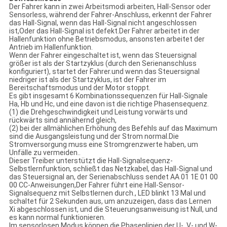
Der Fahrer kann in zwei Arbeitsmodi arbeiten, Hall-Sensor oder
Sensorless, während der Fahrer-Anschluss, erkennt der Fahrer
das Hall-Signal, wenn das Hall-Signal nicht angeschlossen
ist,Oder das Hall-Signal ist defekt.Der Fahrer arbeitet in der
Hallenfunktion ohne Betriebsmodus, ansonsten arbeitet der
Antrieb im Hallenfunktion.
Wenn der Fahrer eingeschaltet ist, wenn das Steuersignal
größer ist als der Startzyklus (durch den Serienanschluss
konfiguriert), startet der Fahrer.und wenn das Steuersignal
niedriger ist als der Startzyklus, ist der Fahrer im
Bereitschaftsmodus und der Motor stoppt.
Es gibt insgesamt 6 Kombinationssequenzen für Hall-Signale
Ha, Hb und Hc, und eine davon ist die richtige Phasensequenz.
(1) die Drehgeschwindigkeit und Leistung vorwärts und
rückwärts sind annähernd gleich,
(2) bei der allmählichen Erhöhung des Befehls auf das Maximum
sind die Ausgangsleistung und der Strom normal.Die
Stromversorgung muss eine Stromgrenzwerte haben, um
Unfälle zu vermeiden..
Dieser Treiber unterstützt die Hall-Signalsequenz-
Selbstlernfunktion, schließt das Netzkabel, das Hall-Signal und
das Steuersignal an, der Serienabschluss sendet AA 01 1E 01 00
00 CC-Anweisungen,Der Fahrer führt eine Hall-Sensor-
Signalsequenz mit Selbstlernen durch., LED blinkt 13 Mal und
schaltet für 2 Sekunden aus, um anzuzeigen, dass das Lernen
Xi abgeschlossen ist, und die Steuerungsanweisung ist Null, und
es kann normal funktionieren.
Im sensorlosen Modus können die Phasenlinien der U-, V- und W-