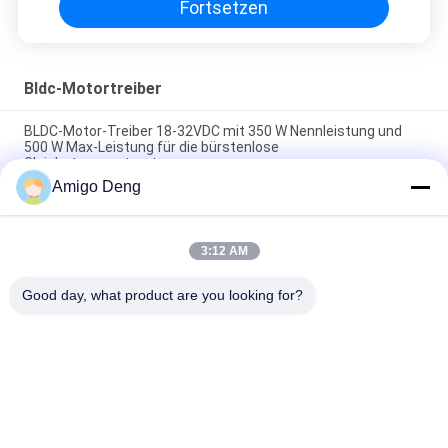
Fortsetzen
Bldc-Motortreiber
BLDC-Motor-Treiber 18-32VDC mit 350 W Nennleistung und
500 W Max-Leistung für die bürstenlose
Gleichstrommotorsteuerung
Amigo Deng
36-70V BLDC Motor Driver mit 0-5V Geschwindigkeitsregelung
und Rechteckwelle für industrielle Anwendungen
3:12 AM
24V 350W 15A BLDC-Motorantrieb für industrielle Verwendung
mit Quadratwellenregelung und Überstromschutz
Good day, what product are you looking for?
Beliebte Kategorien
Alle
BLDC-Fahrer Board
BLDC-Lokführer IC