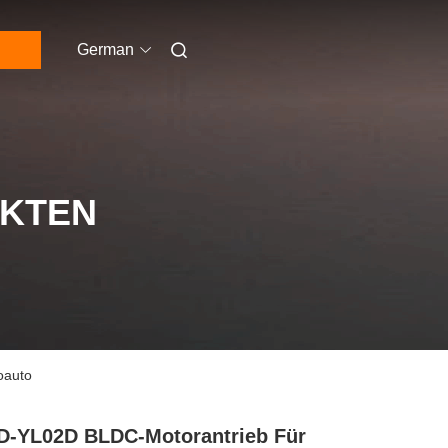
German
UKTEN
oauto
-YL02D BLDC-Motorantrieb Für