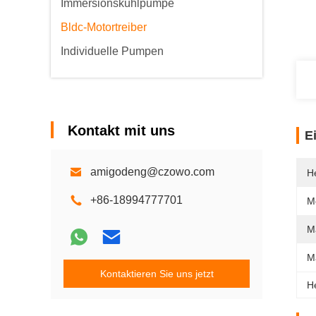
Immersionskühlpumpe
Bldc-Motortreiber
Individuelle Pumpen
Kontakt mit uns
E
amigodeng@czowo.com
He
+86-18994777701
M
M
M
Kontaktieren Sie uns jetzt
H