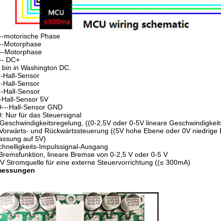
--motorische Phase
--Motorphase
--Motorphase
-- DC+
h bin in Washington DC.
-Hall-Sensor
-Hall-Sensor
-Hall-Sensor
-Hall-Sensor 5V
---Hall-Sensor GND
 Nur für das Steuersignal
Geschwindigkeitsregelung, ((0-2,5V oder 0-5V lineare Geschwindigk
Vorwärts- und Rückwärtssteuerung ((5V hohe Ebene oder 0V niedrig
assung auf 5V)
hnelligkeits-Impulssignal-Ausgang
Bremsfunktion, lineare Bremse von 0-2,5 V oder 0-5 V
V Stromquelle für eine externe Steuervorrichtung ((≤ 300mA)
essungen