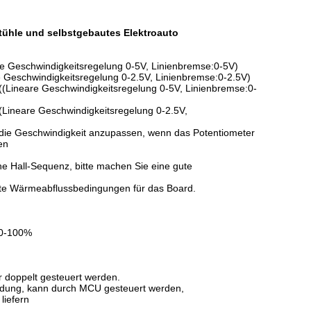
tühle und selbstgebautes Elektroauto
re Geschwindigkeitsregelung 0-5V, Linienbremse:0-5V)
e Geschwindigkeitsregelung 0-2.5V, Linienbremse:0-2.5V)
((Lineare Geschwindigkeitsregelung 0-5V, Linienbremse:0-
(Lineare Geschwindigkeitsregelung 0-2.5V,
 die Geschwindigkeit anzupassen, wenn das Potentiometer
en
he Hall-Sequenz, bitte machen Sie eine gute
ute Wärmeabflussbedingungen für das Board.
 0-100%
r doppelt gesteuert werden.
adung, kann durch MCU gesteuert werden,
liefern