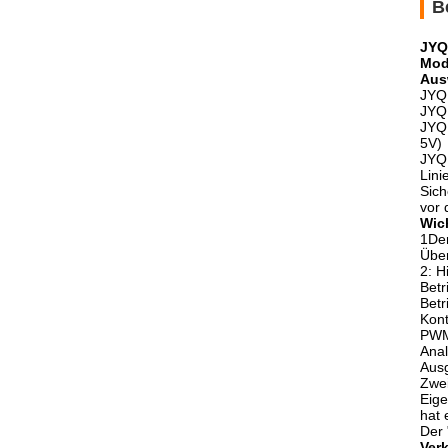
B
JYQ
Mod
Aus
JYQD
JYQD
JYQD
5V)
JYQD
Lini
Sich
vor 
Wic
1Der
Über
2: H
Betr
Bet
Kont
PWM
Ana
Ausg
Zwei
Eige
hat 
Der 
Ver