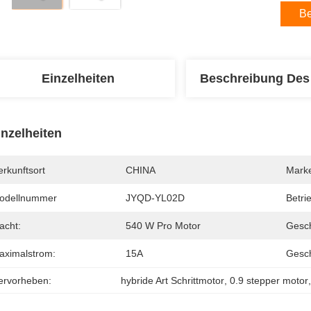
Be
Einzelheiten
Beschreibung Des
inzelheiten
rkunftsort
CHINA
Mark
odellnummer
JYQD-YL02D
Betri
acht:
540 W Pro Motor
Gesch
aximalstrom:
15A
Gesch
ervorheben:
hybride Art Schrittmotor
, 
0.9 stepper motor