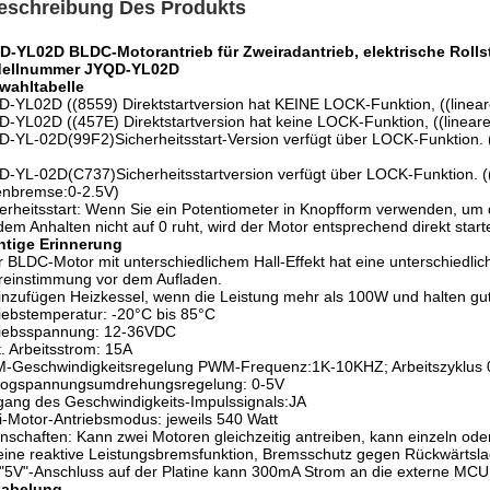
eschreibung Des Produkts
D-YL02D BLDC-Motorantrieb für Zweiradantrieb, elektrische Rolls
ellnummer JYQD-YL02D
wahltabelle
-YL02D ((8559) Direktstartversion hat KEINE LOCK-Funktion, ((linea
-YL02D ((457E) Direktstartversion hat keine LOCK-Funktion, ((linear
-YL-02D(99F2)Sicherheitsstart-Version verfügt über LOCK-Funktion. 
-YL-02D(C737)Sicherheitsstartversion verfügt über LOCK-Funktion. (
enbremse:0-2.5V)
erheitsstart: Wenn Sie ein Potentiometer in Knopfform verwenden, um
dem Anhalten nicht auf 0 ruht, wird der Motor entsprechend direkt start
htige Erinnerung
 BLDC-Motor mit unterschiedlichem Hall-Effekt hat eine unterschiedlic
einstimmung vor dem Aufladen.
inzufügen Heizkessel, wenn die Leistung mehr als 100W und halten g
iebstemperatur: -20°C bis 85°C
riebsspannung: 12-36VDC
. Arbeitsstrom: 15A
-Geschwindigkeitsregelung PWM-Frequenz:1K-10KHZ; Arbeitszyklus
logspannungsumdrehungsregelung: 0-5V
ang des Geschwindigkeits-Impulssignals:JA
-Motor-Antriebsmodus: jeweils 540 Watt
nschaften: Kann zwei Motoren gleichzeitig antreiben, kann einzeln ode
eine reaktive Leistungsbremsfunktion, Bremsschutz gegen Rückwärtsl
"5V"-Anschluss auf der Platine kann 300mA Strom an die externe MCU 
kabelung