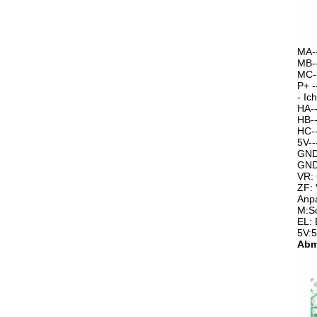
MA-
MB-
MC-
P+ -
- Ic
HA--
HB--
HC--
5V--
GND
GND:
VR: 
ZF: 
Anp
M:Sc
EL: 
5V:5
Abm