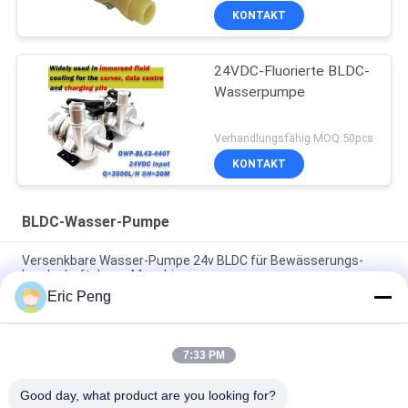
KONTAKT
24VDC-Fluorierte BLDC-
Wasserpumpe
Verhandlungsfähig MOQ:50pcs
KONTAKT
BLDC-Wasser-Pumpe
Versenkbare Wasser-Pumpe 24v BLDC für Bewässerungs-
Landschaftslaser-Maschine
Eric Peng
20L zur Wasser-Pumpe 12v 30L M BLDC mit magnetischer
Kraftübertragung
7:33 PM
Mini-BLDC Wasser-Pumpe 12V 24V 7L M Compact Food Grade
für Kaffee-Maschine
Good day, what product are you looking for?