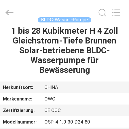
Bextreme
Shell
Motor
Technology
Co.,Ltd.
BLDC-Wasser-Pumpe
All
Rights
1 bis 28 Kubikmeter H 4 Zoll
STARTSEITE
Reserved.
Gleichstrom-Tiefe Brunnen
PRODUKTE
Solar-betriebene BLDC-
Wasserpumpe für
VIDEOS
Bewässerung
ÜBER
Herkunftsort:
CHINA
UNS
Markenname:
OWO
Zertifizierung:
CE CCC
FABRIK
TOUR
Modellnummer:
OSP-4-1.0-30-D24-80