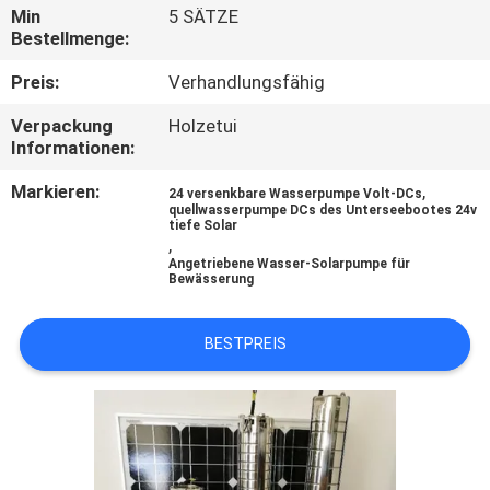
Min
5 SÄTZE
Bestellmenge:
QUALITÄTSKONTROLLE
Preis:
Verhandlungsfähig
KONTAKT
Verpackung
Holzetui
Informationen:
NACHRICHTEN
Markieren:
,
24 versenkbare Wasserpumpe Volt-DCs
quellwasserpumpe DCs des Unterseebootes 24v
tiefe Solar
,
ALLE
Angetriebene Wasser-Solarpumpe für
Bewässerung
FÄLLE
BESTPREIS
REFERENZEN
SITEMAP