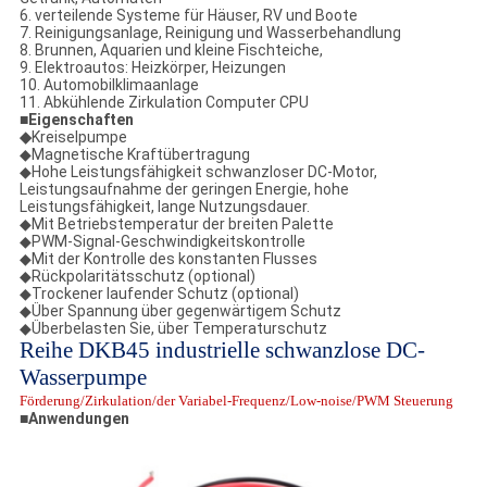
6. verteilende Systeme für Häuser, RV und Boote
7. Reinigungsanlage, Reinigung und Wasserbehandlung
8. Brunnen, Aquarien und kleine Fischteiche,
9. Elektroautos: Heizkörper, Heizungen
10. Automobilklimaanlage
11. Abkühlende Zirkulation Computer CPU
■
Eigenschaften
◆
Kreiselpumpe
◆Magnetische Kraftübertragung
◆Hohe Leistungsfähigkeit schwanzloser DC-Motor,
Leistungsaufnahme der geringen Energie, hohe
Leistungsfähigkeit, lange Nutzungsdauer.
◆Mit Betriebstemperatur der breiten Palette
◆PWM-Signal-Geschwindigkeitskontrolle
◆Mit der Kontrolle des konstanten Flusses
◆Rückpolaritätsschutz (optional)
◆Trockener laufender Schutz (optional)
◆Über Spannung über gegenwärtigem Schutz
◆Überbelasten Sie, über Temperaturschutz
Reihe DKB45 industrielle schwanzlose DC-
Wasserpumpe
Förderung/Zirkulation/der Variabel-Frequenz/Low-noise/PWM Steuerung
■
Anwendungen