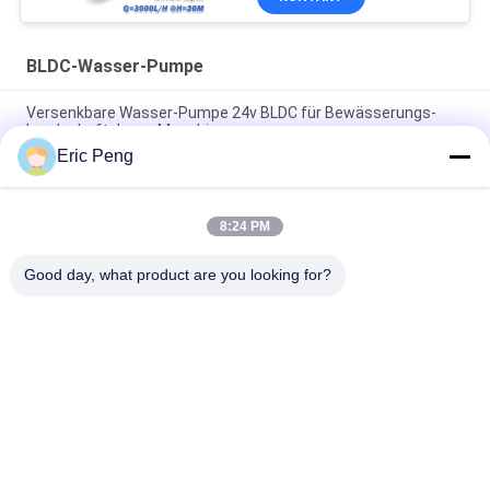
BLDC-Wasser-Pumpe
Versenkbare Wasser-Pumpe 24v BLDC für Bewässerungs-
Landschaftslaser-Maschine
Eric Peng
Mini-BLDC Wasser-Pumpe 12V 24V 7L M Compact Food Grade
für Kaffee-Maschine
8:24 PM
21 Swimmingpool-Mini Brushlesss BLDC DCs CBM-H 72V
angetriebene Wasser-Solarpumpe
Good day, what product are you looking for?
Beliebte Kategorien
Alle
BLDC-Fahrer Board
BLDC-Lokführer IC
3 Phase Bldc 
Automobilwasser-
Lokführer
Pumpe