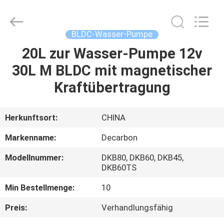
Bextreme
Shell
Motor
Technology
Co.,Ltd.
BLDC-Wasser-Pumpe
All
Rights
20L zur Wasser-Pumpe 12v
STARTSEITE
Reserved.
30L M BLDC mit magnetischer
PRODUKTE
Kraftübertragung
VIDEOS
Herkunftsort:
CHINA
Markenname:
Decarbon
ÜBER
Modellnummer:
DKB80, DKB60, DKB45,
UNS
DKB60TS
Min Bestellmenge:
10
FABRIK
Preis:
Verhandlungsfähig
TOUR