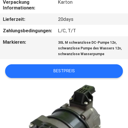
Verpackung
Karton
Informationen:
QUALITÄTSKONTROLLE
Lieferzeit:
20days
KONTAKT
Zahlungsbedingungen:
L/C, T/T
Markieren:
,
30L M schwanzlose DC-Pumpe 12v
NACHRICHTEN
,
schwanzlose Pumpe des Wassers 12v
schwanzlose Wasserpumpe
ALLE
BESTPREIS
FÄLLE
REFERENZEN
SITEMAP