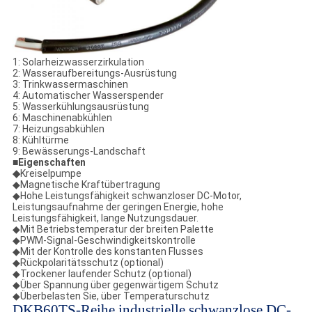
1: Solarheizwasserzirkulation
2: Wasseraufbereitungs-Ausrüstung
3: Trinkwassermaschinen
4: Automatischer Wasserspender
5: Wasserkühlungsausrüstung
6: Maschinenabkühlen
7: Heizungsabkühlen
8: Kühltürme
9: Bewässerungs-Landschaft
■
Eigenschaften
◆
Kreiselpumpe
◆Magnetische Kraftübertragung
◆Hohe Leistungsfähigkeit schwanzloser DC-Motor,
Leistungsaufnahme der geringen Energie, hohe
Leistungsfähigkeit, lange Nutzungsdauer.
◆Mit Betriebstemperatur der breiten Palette
◆PWM-Signal-Geschwindigkeitskontrolle
◆Mit der Kontrolle des konstanten Flusses
◆Rückpolaritätsschutz (optional)
◆Trockener laufender Schutz (optional)
◆Über Spannung über gegenwärtigem Schutz
◆Überbelasten Sie, über Temperaturschutz
DKB60TS-Reihe industrielle schwanzlose DC-