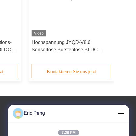
Video
tions-
Hochspannung JYQD-V8.6
-BLDC
Sensorlose Bürstenlose BLDC-
Fahrplanksteuerung
zt
Kontaktieren Sie uns jetzt
Eric Peng
7:29 PM