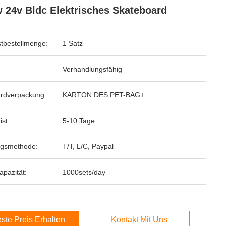
 24v Bldc Elektrisches Skateboard
tbestellmenge:
1 Satz
Verhandlungsfähig
rdverpackung:
KARTON DES PET-BAG+
ist:
5-10 Tage
ngsmethode:
T/T, L/C, Paypal
apazität:
1000sets/day
ste Preis Erhalten
Kontakt Mit Uns