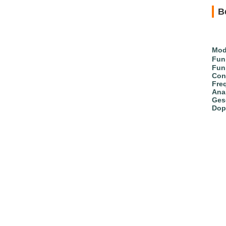
B
Mod
Fun
Fun
Con
Fre
Ana
Ges
Dop