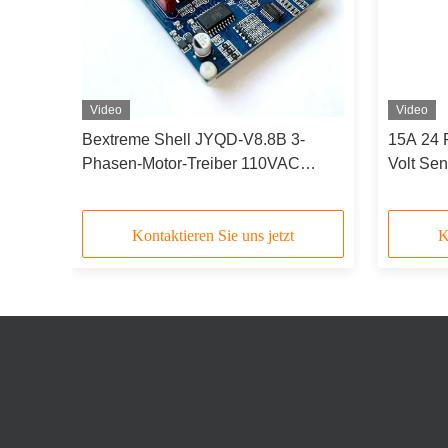
Video
Video
Bextreme Shell JYQD-V8.8B 3-
15A 24 
kann
Phasen-Motor-Treiber 110VAC
Volt Se
t
/220VAC Eingangssensorlos Bldc-
Treiber-Board
Kontaktieren Sie uns jetzt
K