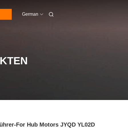
German
UKTEN
ührer-For Hub Motors JYQD YL02D