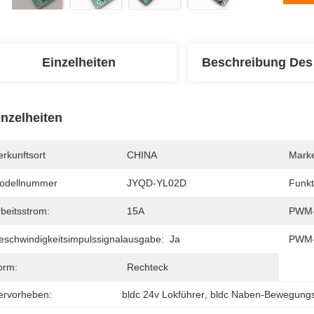
Einzelheiten
Beschreibung Des
inzelheiten
rkunftsort
CHINA
Mark
odellnummer
JYQD-YL02D
Funkt
beitsstrom:
15A
PWM-
eschwindigkeitsimpulssignalausgabe:
Ja
PWM-
orm:
Rechteck
ervorheben:
bldc 24v Lokführer
, 
bldc Naben-Bewegungs