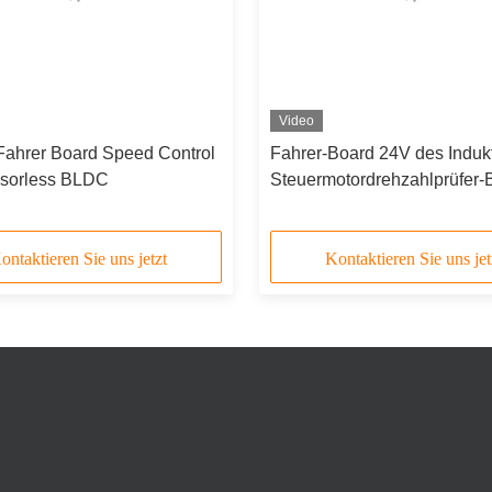
Video
Fahrer Board Speed Control
Fahrer-Board 24V des Induk
nsorless BLDC
Steuermotordrehzahlprüfer
DC
ontaktieren Sie uns jetzt
Kontaktieren Sie uns jet