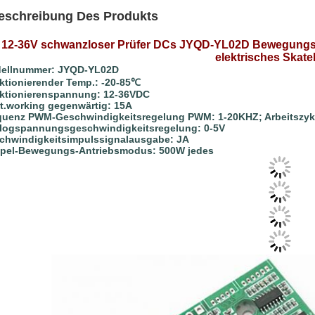
eschreibung Des Produkts
12-36V schwanzloser Prüfer DCs JYQD-YL02D Bewegungsfür 
elektrisches Skat
ellnummer: JYQD-YL02D
ktionierender Temp.: -20-85℃
ktionierenspannung: 12-36VDC
t.working gegenwärtig: 15A
quenz PWM-Geschwindigkeitsregelung PWM: 1-20KHZ; Arbeitszyk
logspannungsgeschwindigkeitsregelung: 0-5V
chwindigkeitsimpulssignalausgabe: JA
pel-Bewegungs-Antriebsmodus: 500W jedes