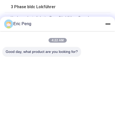
3 Phase bldc Lokführer
Hochgeschwindigkeits-Pwm 3 Lokführer Speed
Controller der Phasen-BLDC
Eric Peng
100 zu 100000RPM 24V DC 3 Lokführer der Phasen-BLDC
4:22 AM
2 Quadrant hohes gegenwärtiges 12V 3 Lokführer-With
Speed Showing-Platte der Phasen-BLDC
Good day, what product are you looking for?
Beliebte Kategorien
Alle
BLDC-Fahrer Board
BLDC-Lokführer IC
3 Phase Bldc 
Automobilwasser-
Lokführer
Pumpe
Zentrifugaler Fan 
BLDC-Wasser-
BLDC
Pumpe