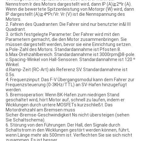
Nennstrom Ir des Motors dargestellt wird, dann IP (A)≧2*Ir (A).
Wenn die bewertete Spitzenleistung von Motorpr (W) wird, dann
IP dargestellt (A)≧4*Pr/Vr. Vr (V) ist die Nennspannung des
Motors.
2. Fahren des Quadranten: Die Fahrer sind nur benutzter in&Ⅰ Ⅲ
Quadrant.
3. örtlich festgelegte Parameter: Der Fahrer wird mit den
Parametern gemacht, die den Motor zusammenbringen. Sie
müssen dargestellt werden, bevor sie eine Einrichtung setzen.
a.Pole-Zahl des Motors. Standardannahme ist Pfosten 8.
b.Max-Drehzahlbereich. Standardannahme ist 3000rpm@8-pole.
c.Spacing-Winkel von Hall-Sensoren. Standardannahme ist 120 º
Winkel.
d.Ramp-Zeit (RC-Art) als Referenz SV. Standardannahme ist
0.5s.
4. Frequenzinput: Das F-V Übergangsmodul kann dem Fahrer zur
Frequenzsteuerung (0-3KHz/TTL) an SV-Hafen hinzugefügt
werden.
5. Bremsoperation: Wenn BK-Hafen zum niedrigen Stand
geschaltet wird, hört Motor auf, schnell zu laufen, indem er
Wicklungen durch untere MOSFETs kurzschließt. Das
Motordrehzahl am Bremsen muss
Sicher-Bremse-Geschwindigkeit Ns nicht übersteigen (sehen
Sie Schaltschema).
6. Störung von den Führungen: Der Hall, den Signale durch
Schaltstrom in den Wicklungen gestört werden können, führt,
wenn Länge mehr als 500mm ist. Verflechten Sie sie sich nicht
zusammen. Es ist besser