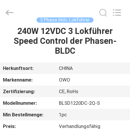
Bextreme
Shell
Motor
Technology
Co.,Ltd.
3 Phase bldc Lokführer
All
Rights
240W 12VDC 3 Lokführer
STARTSEITE
Reserved.
Speed Control der Phasen-
PRODUKTE
BLDC
VIDEOS
Herkunftsort:
CHINA
Markenname:
OWO
ÜBER
Zertifizierung:
CE, RoHs
UNS
Modellnummer:
BLSD1220DC-2Q-S
FABRIK
Min Bestellmenge:
1pc
TOUR
Preis:
Verhandlungsfähig