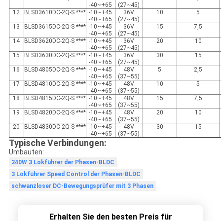
-40~+65
(27~45)
12
BLSD3610DC-2Q-S ****
-10~+45
36V
10
5
-40~+65
(27~45)
13
BLSD3615DC-2Q-S ****
-10~+45
36V
15
7,5
-40~+65
(27~45)
14
BLSD3620DC-2Q-S ****
-10~+45
36V
20
10
-40~+65
(27~45)
15
BLSD3630DC-2Q-S ****
-10~+45
36V
30
15
-40~+65
(27~45)
16
BLSD4805DC-2Q-S ****
-10~+45
48V
5
2,5
-40~+65
(37~55)
17
BLSD4810DC-2Q-S ****
-10~+45
48V
10
5
-40~+65
(37~55)
18
BLSD4815DC-2Q-S ****
-10~+45
48V
15
7,5
-40~+65
(37~55)
19
BLSD4820DC-2Q-S ****
-10~+45
48V
20
10
-40~+65
(37~55)
20
BLSD4830DC-2Q-S ****
-10~+45
48V
30
15
-40~+65
(37~55)
Typische Verbindungen:
Umbauten:
240W 3 Lokführer der Phasen-BLDC
3 Lokführer Speed Control der Phasen-BLDC
schwanzloser DC-Bewegungsprüfer mit 3 Phasen
Erhalten Sie den besten Preis für