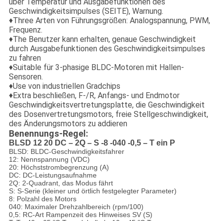
über Temperatur und Ausgabefunktionen des
Geschwindigkeitsimpulses (SEITE), Warnung.
♦Three Arten von Führungsgrößen: Analogspannung, PWM,
Frequenz.
♦The Benutzer kann erhalten, genaue Geschwindigkeit
durch Ausgabefunktionen des Geschwindigkeitsimpulses
zu fahren
♦Suitable für 3-phasige BLDC-Motoren mit Hallen-
Sensoren.
♦Use von industriellen Gradchips
♦Extra beschließen, F-/R, Anfangs- und Endmotor
Geschwindigkeitsvertretungsplatte, die Geschwindigkeit
des Dosenvertretungsmotors, freie Stellgeschwindigkeit,
des Änderungsmotors zu addieren
Benennungs-Regel:
BLSD 12 20 DC – 2Q – S -8 -040 -0,5 – T ein P
BLSD: BLDC-Geschwindigkeitsfahrer
12: Nennspannung (VDC)
20: Höchststrombegrenzung (A)
DC: DC-Leistungsaufnahme
2Q: 2-Quadrant, das Modus fährt
S: S-Serie (kleiner und örtlich festgelegter Parameter)
8: Polzahl des Motors
040: Maximaler Drehzahlbereich (rpm/100)
0,5: RC-Art Rampenzeit des Hinweises SV (S)