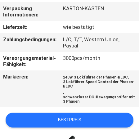
Verpackung
KARTON-KASTEN
QUALITÄTSKONTROLLE
Informationen:
Lieferzeit:
wie bestätigt
KONTAKT
Zahlungsbedingungen:
L/C, T/T, Western Union,
Paypal
NACHRICHTEN
Versorgungsmaterial-
3000pcs/month
Fähigkeit:
ALLE
Markieren:
,
240W 3 Lokführer der Phasen-BLDC
FÄLLE
3 Lokführer Speed Control der Phasen-
BLDC
,
schwanzloser DC-Bewegungsprüfer mit
REFERENZEN
3 Phasen
BESTPREIS
SITEMAP