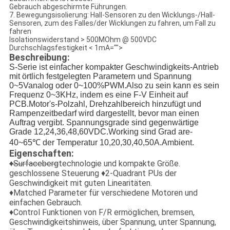
Gebrauch abgeschirmte Führungen.
7. Bewegungsisolierung: Hall-Sensoren zu den Wicklungs-/Hall-
Sensoren, zum des Falles/der Wicklungen zu fahren, um Fall zu
fahren
Isolationswiderstand > 500MOhm @ 500VDC
Durchschlagsfestigkeit < 1mA="">
Beschreibung:
S-Serie ist einfacher kompakter Geschwindigkeits-Antrieb
mit örtlich festgelegten Parametern und Spannung
0~5Vanalog oder 0~100%PWM.Also zu sein kann es sein
Frequenz 0~3KHz, indem es eine F-V Einheit auf
PCB.Motor's-Polzahl, Drehzahlbereich hinzufügt und
Rampenzeitbedarf wird dargestellt, bevor man einen
Auftrag vergibt. Spannungsgrade sind gegenwärtige
Grade 12,24,36,48,60VDC.Working sind Grad are-
40~65℃ der Temperatur 10,20,30,40,50A.Ambient.
Eigenschaften:
♦Surfaceberg
technologie und kompakte Größe.
geschlossene Steuerung ♦2-Quadrant PUs der
Geschwindigkeit mit guten Linearitäten.
♦Matched Parameter für verschiedene Motoren und
einfachen Gebrauch.
♦Control Funktionen von F/R ermöglichen, bremsen,
Geschwindigkeitshinweis, über Spannung, unter Spannung,