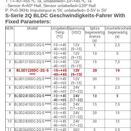
T: T=-40~+65 ºC Ta, unlabelled=-10~+45 ºC Ta
: Sensor A=60º Hall, Sensor unlabelled=120º Hall
P: P=0-3KHz Impulsinput in SV, unlabelled= 0-5V in SV
S-Serie 2Q BLDC Geschwindigkeits-Fahrer With
Fixed Parameters:
NEIN.
Modell
Umgebend
Spannung
Spitze
Ununterbrochen
Temp
(VDC)
Gegenwärtig
Gegenwärtig
(ºC)
Grenze
(a)
(a)
1
BLSD1205DC-2Q-S ****
-10~+45
12V
5
2,5
-40~+65
(9~15)
2
BLSD1210DC-2Q-S ****
-10~+45
12V
10
5
-40~+65
(9~15)
3
BLSD1215DC-2Q-S ****
-10~+45
12V
15
7,5
-40~+65
(9~15)
4
BLSD1220DC-2Q-S
-10~+45
12V
20
10
****
-40~+65
(9~15)
5
BLSD1230DC-2Q-S ****
-10~+45
12V
30
15
-40~+65
(9~15)
6
BLSD2405DC-2Q-S ****
-10~+45
24V
5
2,5
-40~+65
(17~32)
7
BLSD2410DC-2Q-S ****
-10~+45
24V
10
5
-40~+65
(17~32)
8
BLSD2415DC-2Q-S ****
-10~+45
24V
15
7,5
-40~+65
(17~32)
9
BLSD2420DC-2Q-S ****
-10~+45
24V
20
10
-40~+65
(17~32)
10
BLSD2430DC-2Q-S ****
-10~+45
24V
30
15
-40~+65
(17~32)
11
BLSD3605DC-2Q-S ****
-10~+45
36V
5
2,5