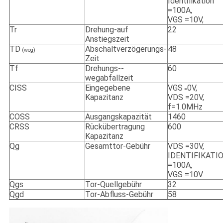
Identifikation
=100A,
VGS =10V,
Tr
Drehung-auf
22
Anstiegszeit
TD
Abschaltverzögerungs-
48
(weg)
Zeit
Tf
Drehungs--
60
wegabfallzeit
CISS
Eingegebene
VGS
0V,
=
Kapazitanz
VDS =20V,
f=1.0MHz
COSS
Ausgangskapazität
1460
CRSS
Rückübertragung
600
Kapazitanz
Qg
Gesamttor-Gebühr
VDS =30V,
IDENTIFIKATI
=100A,
VGS =10V
Qgs
Tor-Quellgebühr
32
Qgd
Tor-Abfluss-Gebühr
58