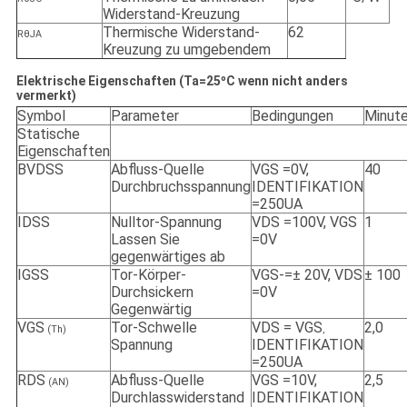
Widerstand-Kreuzung
Thermische Widerstand-
62
RθJA
Kreuzung zu umgebendem
Elektrische Eigenschaften (Ta=25ºC wenn nicht anders
vermerkt)
Symbol
Parameter
Bedingungen
Minut
Statische
Eigenschaften
BVDSS
Abfluss-Quelle
VGS =0V,
40
Durchbruchsspannung
IDENTIFIKATION
=250UA
IDSS
Nulltor-Spannung
VDS =100V, VGS
1
Lassen Sie
=0V
gegenwärtiges ab
IGSS
Tor-Körper-
VGS-=± 20V, VDS
± 100
Durchsickern
=0V
Gegenwärtig
VGS
Tor-Schwelle
VDS = VGS
2,0
(Th)
,
Spannung
IDENTIFIKATION
=250UA
RDS
Abfluss-Quelle
VGS =10V,
2,5
(AN)
Durchlasswiderstand
IDENTIFIKATION