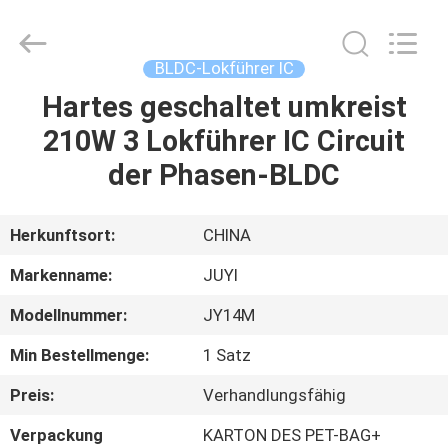
Bextreme
Shell
Motor
Technology
Co.,Ltd.
BLDC-Lokführer IC
All
Rights
Hartes geschaltet umkreist
STARTSEITE
Reserved.
210W 3 Lokführer IC Circuit
PRODUKTE
der Phasen-BLDC
VIDEOS
Herkunftsort:
CHINA
Markenname:
JUYI
ÜBER
Modellnummer:
JY14M
UNS
Min Bestellmenge:
1 Satz
FABRIK
Preis:
Verhandlungsfähig
TOUR
Verpackung
KARTON DES PET-BAG+