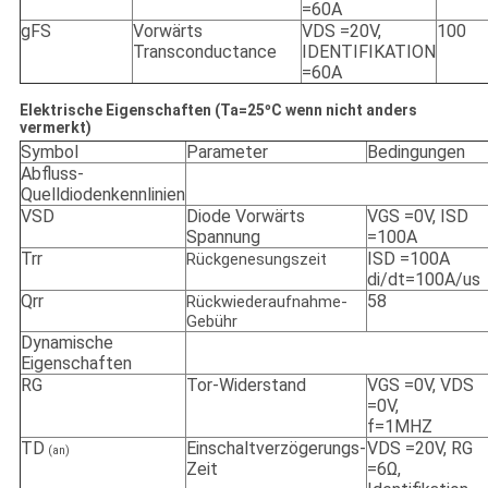
=60A
gFS
Vorwärts
VDS =20V,
100
Transconductance
IDENTIFIKATION
=60A
Elektrische Eigenschaften (Ta=25ºC wenn nicht anders
vermerkt)
Symbol
Parameter
Bedingungen
Abfluss-
Quelldiodenkennlinien
VSD
Diode Vorwärts
VGS =0V, ISD
Spannung
=100A
Trr
ISD =100A
Rückgenesungszeit
di/dt=100A/us
Qrr
58
Rückwiederaufnahme-
Gebühr
Dynamische
Eigenschaften
RG
Tor-Widerstand
VGS =0V, VDS
=0V,
f=1MHZ
TD
Einschaltverzögerungs-
VDS =20V, RG
(an)
Zeit
=6Ω,