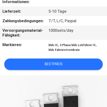
Informationen:
QUALITÄTSKONTROLLE
Lieferzeit:
5-10 Tage
Zahlungsbedingungen:
T/T, L/C, Paypal
KONTAKT
Versorgungsmaterial-
1000sets/day
Fähigkeit:
NACHRICHTEN
Markieren:
,
,
bldc IC
3 Phase bldc Lokführer IC
bldc Fahrerstromkreis
ALLE
FÄLLE
BESTPREIS
REFERENZEN
SITEMAP