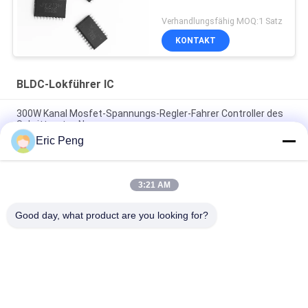
Verhandlungsfähig MOQ:1 Satz
KONTAKT
BLDC-Lokführer IC
300W Kanal Mosfet-Spannungs-Regler-Fahrer Controller des
Schrittmotor-N
Eric Peng
Lokführer Ic By Overload SPWM Sensorless Bldc, das Schutz
blockiert
3:21 AM
Prüfer-Ic With Starting-Drehmoment-Regelung JY02A
schwanzlose Bewegungs
Good day, what product are you looking for?
Beliebte Kategorien
Alle
BLDC-Fahrer Board
BLDC-Lokführer IC