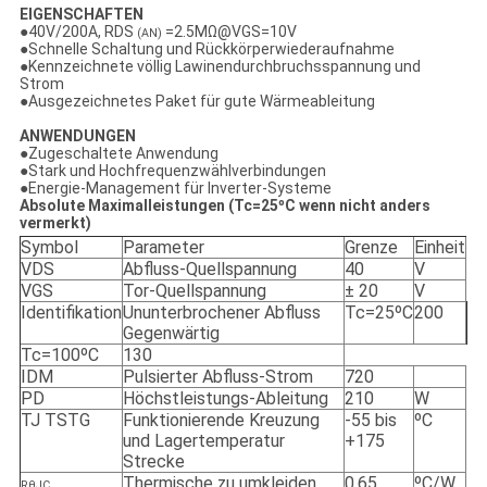
EIGENSCHAFTEN
●
40V/200A, RDS
=2.5MΩ@VGS=10V
(AN)
●Schnelle Schaltung und Rückkörperwiederaufnahme
●Kennzeichnete völlig Lawinendurchbruchsspannung und
Strom
●Ausgezeichnetes Paket für gute Wärmeableitung
ANWENDUNGEN
●
Zugeschaltete Anwendung
●Stark und Hochfrequenzwählverbindungen
●Energie-Management für Inverter-Systeme
Absolute Maximalleistungen (Tc=25ºC wenn nicht anders
vermerkt)
Symbol
Parameter
Grenze
Einheit
VDS
Abfluss-Quellspannung
40
V
VGS
Tor-Quellspannung
± 20
V
Identifikation
Ununterbrochener Abfluss
Tc=25ºC
200
Gegenwärtig
Tc=100ºC
130
IDM
Pulsierter Abfluss-Strom
720
PD
Höchstleistungs-Ableitung
210
W
TJ TSTG
Funktionierende Kreuzung
-55 bis
ºC
und Lagertemperatur
+175
Strecke
Thermische zu umkleiden
0,65
ºC/W
RθJC