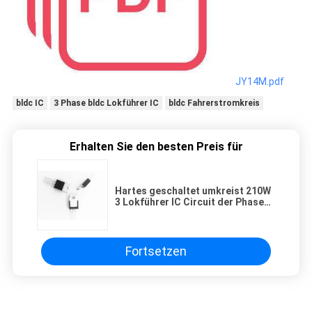
JY14M.pdf
bldc IC
3 Phase bldc Lokführer IC
bldc Fahrerstromkreis
Erhalten Sie den besten Preis für
Hartes geschaltet umkreist 210W
3 Lokführer IC Circuit der Phasen-
BLDC
Fortsetzen