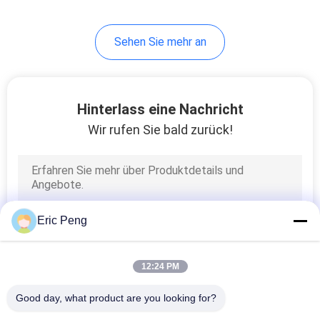
14
Sehen Sie mehr an
Deuterium-Lampen-
Stromversorgung
Hinterlass eine Nachricht
Wir rufen Sie bald zurück!
28
Elektrische
Eric Peng
Kühlmittelpumpe
12:24 PM
Good day, what product are you looking for?