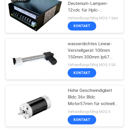
Deuterium-Lampen-
12vdc für Hplc-
57
Instrumentierung
Verhandlungsfähig MOQ:1 Satz
Schwanzloser DC-
KONTAKT
Motor
wasserdichtes Linear-
Verstellgerät 100mm
150mm 300mm Ip67
1600N 24v 12v
Verhandlungsfähig MOQ:5 SÄTZE
KONTAKT
12
Elektrisches Linear-
Hohe Geschwindigkeit
Bldc 36v Bldc
Verstellgerät
Motor57mm für schnelle
Erstausführungs-
Verhandlungsfähig MOQ:5
Maschine
KONTAKT