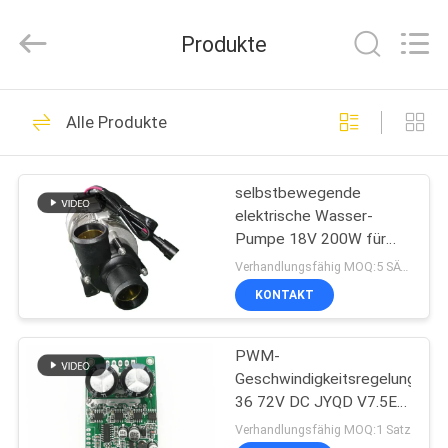
Bextreme
Shell
Motor
Produkte
Technology
Co.,Ltd.
All
Rights
STARTSEITE
Reserved.
191
Alle Produkte
BLDC-Fahrer Board
PRODUKTE
selbstbewegende
elektrische Wasser-
VIDEOS
Pumpe 18V 200W für
das elektrische
Verhandlungsfähig MOQ:5 SÄTZE
Packwagen-Abkühlen
ÜBER
KONTAKT
36
UNS
PWM-
BLDC-Lokführer IC
Geschwindigkeitsregelung
FABRIK
36 72V DC JYQD V7.5E 3
TOUR
Fahrer Board der
Verhandlungsfähig MOQ:1 Satz