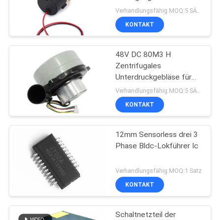
DATENSCHUTZRICHTLINIE
Pumpe 12v für das
Verhandlungsfähig MOQ:5 SÄTZE
Heizungs-Abkühlen
KONTAKT
24
Zentrifugaler Fan
48V DC 80M3 H
Zentrifugales
BLDC
Unterdruckgebläse für
Puffer-Luftpolster
Verhandlungsfähig MOQ:5 SÄTZE
KONTAKT
12mm Sensorless drei 3
65
Phase Bldc-Lokführer Ic
BLDC-Wasser-
Verhandlungsfähig MOQ:1 Satz
Pumpe
KONTAKT
Schaltnetzteil der