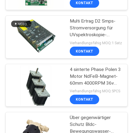
Phasen-BLDC
KONTAKT
QUALITÄTSKONTROLLE
Multi Ertrag D2 Smps-
24
Stromversorgung für
KONTAKT
UVspektroskopie-
3 Phase bldc
Instrumente
Verhandlungsfähig MOQ:1 Satz
Lokführer
NACHRICHTEN
KONTAKT
ALLE
4 sinterte Phase Polen 3
Motor NdFeB-Magnet-
FÄLLE
60mm 4000RPM 36v
126
Bldc
Verhandlungsfähig MOQ:5PCS
REFERENZEN
Automobilwasser-
KONTAKT
Pumpe
SITEMAP
Über gegenwärtiger
Schutz Bldc-
Bewegungswasser-