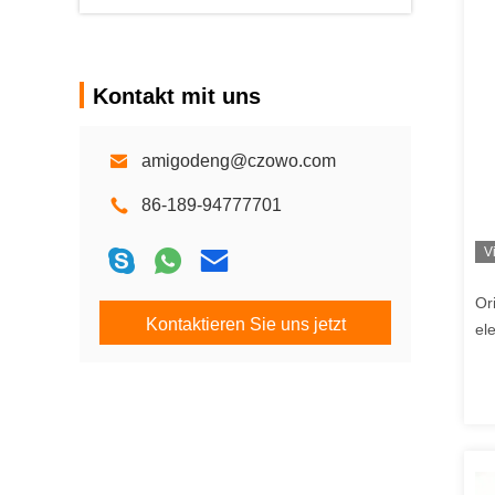
Kontakt mit uns
amigodeng@czowo.com
86-189-94777701
V
Or
Kontaktieren Sie uns jetzt
el
ei
Kü
Sp