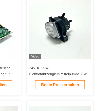
Video
rische
24VDC 60W
ng für
Elektrofahrzeugkühlmittelpumpe OWP-
tsystem in
BL60H-D2-1 für Ladestation und
lten
Beste Preis erhalten
Batteriekühlung