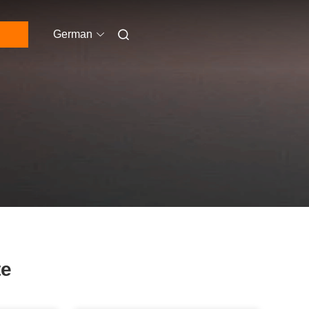
German
te