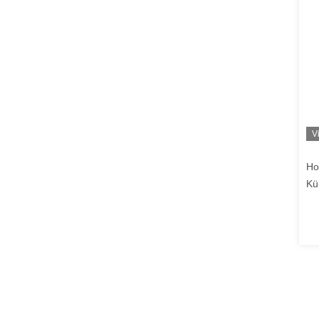
V
Ho
Kü
Kü