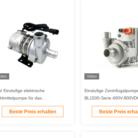
ideo
Video
V Einstufige elektrische
Einstufige Zentrifugalpum
hlmittelpumpe für das
BL1500-Serie 400V-800V
rmemanagementsystem von
für die Flüssigkühlung
Beste Preis erhalten
Beste Preis erha
ektrofahrzeugen