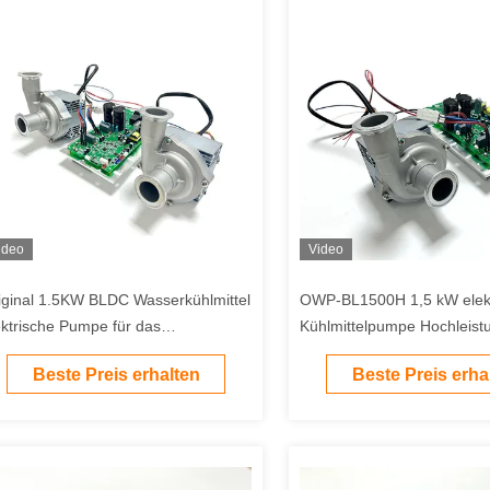
ideo
Video
iginal 1.5KW BLDC Wasserkühlmittel
OWP-BL1500H 1,5 kW elekt
ektrische Pumpe für das
Kühlmittelpumpe Hochleistu
ngetauchte Kühlen Dielektrische
Batterie-Wärmemanagemen
Beste Preis erhalten
Beste Preis erha
hlmittel zirkulierend in Energie
der Energiespeicherung
eicherung thermische Verwaltung.