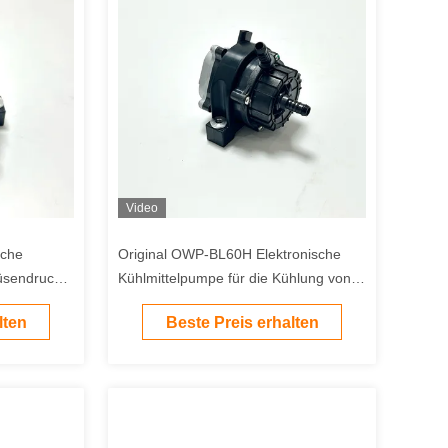
Video
sche
Original OWP-BL60H Elektronische
üsendruck
Kühlmittelpumpe für die Kühlung von
ungs-EV-
Hochleistungsladegeräten für
lten
Beste Preis erhalten
Elektrofahrzeuge