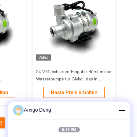
Video
24 V Gleichstrom-Eingabe-Bürstenlose
Wasserpumpe für Glykol, das in
flüssiggekühltem System zirkuliert
lten
Beste Preis erhalten
Amigo Deng
3
14
15
16
5:38 PM