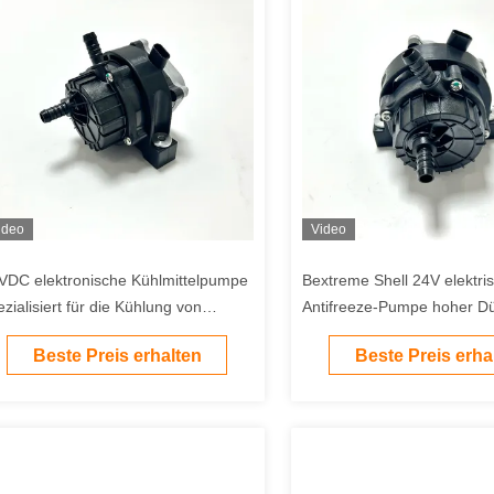
ideo
Video
VDC elektronische Kühlmittelpumpe
Bextreme Shell 24V elektri
ezialisiert für die Kühlung von
Antifreeze-Pumpe hoher D
chleistungs-EV-Ladestationen
600Kpa für 800V Hochleist
Beste Preis erhalten
Beste Preis erha
Ladestation