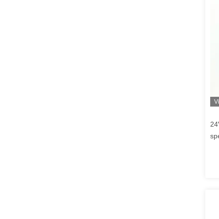
V
24
sp
Ho