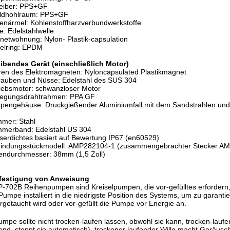
reiber: PPS+GF
ildhohlraum: PPS+GF
enärmel: Kohlenstoffharzverbundwerkstoffe
e: Edelstahlwelle
etwohnung: Nylon- Plastik-capsulation
elring: EPDM
eibendes Gerät (einschließlich Motor)
en des Elektromagneten: Nyloncapsulated Plastikmagnet
auben und Nüsse: Edelstahl des SUS 304
iebsmotor: schwanzloser Motor
egungsdrahtrahmen: PPA GF
engehäuse: Druckgießender Aluminiumfall mit dem Sandstrahlen und 
mer: Stahl
mmerband: Edelstahl US 304
erdichtes basiert auf Bewertung IP67 (en60529)
bindungsstückmodell: AMP282104-1 (zusammengebrachter Stecker A
endurchmesser: 38mm (1,5 Zoll)
festigung von Anweisung
702B Reihenpumpen sind Kreiselpumpen, die vor-gefülltes erfordern
Pumpe installiert in die niedrigste Position des Systems, um zu garantie
rgetaucht wird oder vor-gefüllt die Pumpe vor Energie an.
umpe sollte nicht trocken-laufen lassen, obwohl sie kann, trocken-lauf
end, stoppt sie automatisch), trockener laufender Wille macht Geräus