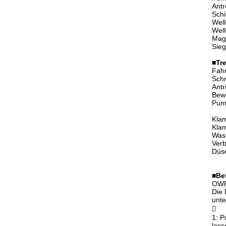
Ant
Sch
Well
Well
Magn
Sieg
■
Tr
Fahr
Schr
Antr
Bew
Pump
Klam
Kla
Wass
Ver
Düs
■
Be
OWP-
Die 
unte

1: P
lass