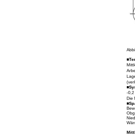
Abbi
■
Te
Mitt
Arb
Lage
(ver
■
Sy
-0,2
Die 
■
Sp
Bewe
Obgl
Nied
Wär
Mitt