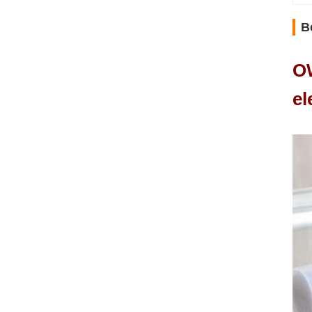
B
OW
el