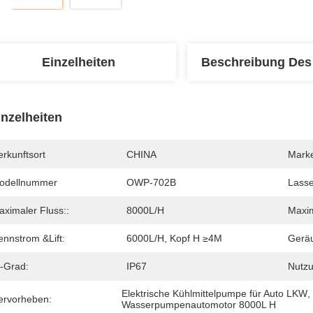
Einzelheiten
Beschreibung Des
inzelheiten
rkunftsort
CHINA
Mark
odellnummer
OWP-702B
Lasse
aximaler Fluss::
8000L/H
Maxim
ennstrom &lift:
6000L/H, Kopf H ≥4M
Gerä
P-Grad:
IP67
Nutz
Elektrische Kühlmittelpumpe für Auto LKW
,
ervorheben:
Wasserpumpenautomotor 8000L H