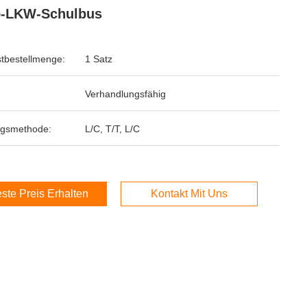
o-LKW-Schulbus
tbestellmenge:
1 Satz
Verhandlungsfähig
ngsmethode:
L/C, T/T, L/C
ste Preis Erhalten
Kontakt Mit Uns