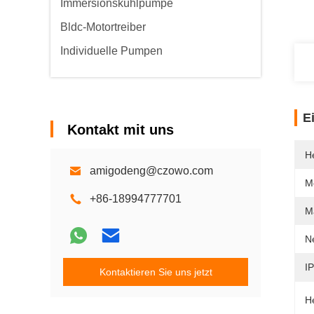
Immersionskühlpumpe
Bldc-Motortreiber
Individuelle Pumpen
E
Kontakt mit uns
He
amigodeng@czowo.com
M
+86-18994777701
M
N
I
Kontaktieren Sie uns jetzt
H