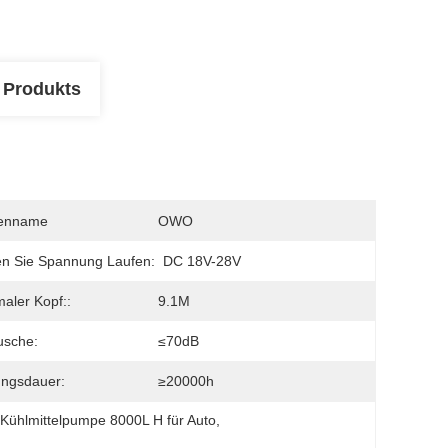
 Produkts
enname
OWO
n Sie Spannung Laufen:
DC 18V-28V
aler Kopf::
9.1M
usche:
≤70dB
ungsdauer:
≥20000h
 
Kühlmittelpumpe 8000L H für Auto
, 