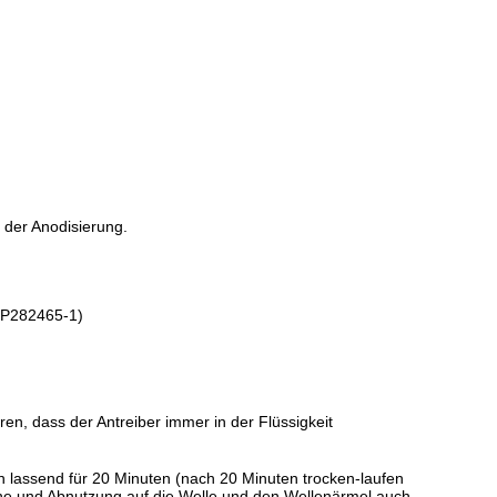
der Anodisierung.
MP282465-1)
,
ren, dass der Antreiber immer in der Flüssigkeit
en lassend für 20 Minuten (nach 20 Minuten trocken-laufen
che und Abnutzung auf die Welle und den Wellenärmel auch