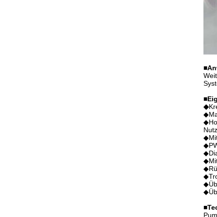
■
An
Weit
Syst
■
Ei
◆
Kr
◆Ma
◆Hoh
Nut
◆Mit
◆PWM
◆Dia
◆Mit
◆Rüc
◆Tro
◆Üb
◆Übe
■
Te
Pum