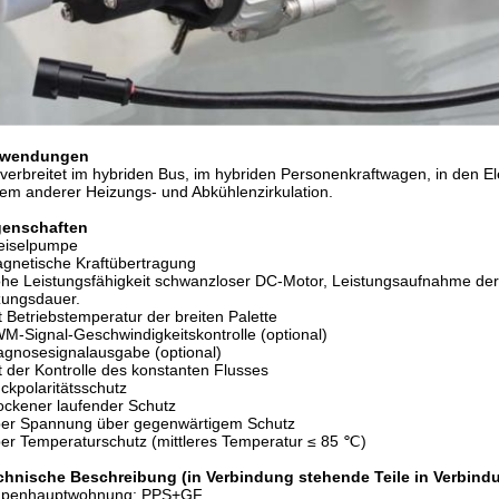
wendungen
verbreitet im hybriden Bus, im hybriden Personenkraftwagen, in den El
em anderer Heizungs- und Abkühlenzirkulation.
genschaften
eiselpumpe
gnetische Kraftübertragung
e Leistungsfähigkeit schwanzloser DC-Motor, Leistungsaufnahme der g
zungsdauer.
 Betriebstemperatur der breiten Palette
-Signal-Geschwindigkeitskontrolle (optional)
gnosesignalausgabe (optional)
 der Kontrolle des konstanten Flusses
kpolaritätsschutz
ckener laufender Schutz
er Spannung über gegenwärtigem Schutz
r Temperaturschutz (mittleres Temperatur ≤ 85 ℃)
chnische Beschreibung (in Verbindung stehende Teile in Verbindun
penhauptwohnung: PPS+GF