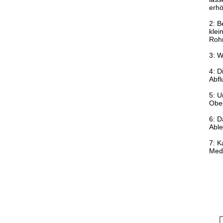
erh
2: B
klei
Rohr
3: W
4: D
Abfl
5: U
Ober
6: D
Able
7: K
Med