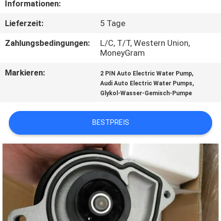
Informationen:
QUALITÄTSKONTROLLE
Lieferzeit:
5 Tage
Zahlungsbedingungen:
L/C, T/T, Western Union,
KONTAKT
MoneyGram
Markieren:
,
2 PIN Auto Electric Water Pump
NACHRICHTEN
,
Audi Auto Electric Water Pumps
Glykol-Wasser-Gemisch-Pumpe
ALLE
BESTPREIS
FÄLLE
REFERENZEN
SITEMAP