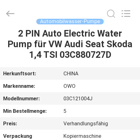
Bextreme
Shell
Motor
Technology
Co.,Ltd.
Automobilwasser-Pumpe
All
Rights
2 PIN Auto Electric Water
STARTSEITE
Reserved.
Pump für VW Audi Seat Skoda
PRODUKTE
1,4 TSI 03C880727D
VIDEOS
Herkunftsort:
CHINA
Markenname:
OWO
ÜBER
Modellnummer:
03C121004J
UNS
Min Bestellmenge:
5
FABRIK
Preis:
Verhandlungsfähig
TOUR
Verpackung
Kopiermaschine