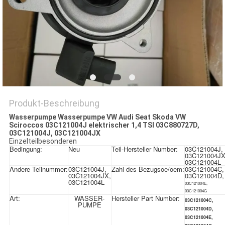
DATENSCHUTZRICHTLINIE
Produkt-Beschreibung
Wasserpumpe Wasserpumpe VW Audi Seat Skoda VW
Sciroccos 03C121004J elektrischer 1,4 TSI 03C880727D,
03C121004J, 03C121004JX
Einzelteilbesonderen
Bedingung:
Neu
Teil-Hersteller Number:
03C121004J,
03C121004JX
03C121004L
Andere Teilnummer:
03C121004J,
Zahl des Bezugsoe/oem:
03C121004C,
03C121004JX,
03C121004D,
03C121004L
03C121004E,
03C121004G
Art:
WASSER-
Hersteller Part Number:
03C121004C,
PUMPE
03C121004D,
03C121004E,