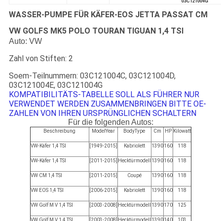
03C121004G
WASSER-PUMPE FÜR KÄFER-EOS JETTA PASSAT CM
VW GOLFS MK5 POLO TOURAN TIGUAN 1,4 TSI
Auto: VW
Zahl von Stiften: 2
Soem-Teilnummern: 03C121004C, 03C121004D,
03C121004E, 03C121004G
KOMPATIBILITÄTS-TABELLE SOLL ALS FÜHRER NUR
VERWENDET WERDEN ZUSAMMENBRINGEN BITTE OE-
ZAHLEN VON IHREN URSPRÜNGLICHEN SCHALTERN
Für die folgenden Autos:
Beschreibung
ModelYear
BodyType
Cm
HP
Kilowatt
VW-Käfer 1,4 TSI
[1949-2015]
Kabriolett
1390
160
118
VW-Käfer 1,4 TSI
[2011-2015]
Hecktürmodell
1390
160
118
VW CM 1,4 TSI
[2011-2015]
Coupé
1390
160
118
VW EOS 1,4 TSI
[2006-2015]
Kabriolett
1390
160
118
VW Golf M V 1,4 TSI
[2003-2008]
Hecktürmodell
1390
170
125
VW Golf M V 1,4 TSI
[2003-2008]
Hecktürmodell
1390
140
103