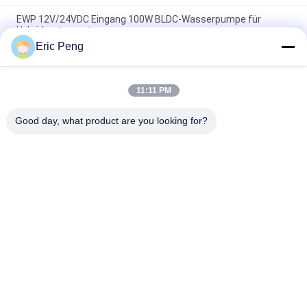
EWP 12V/24VDC Eingang 100W BLDC-Wasserpumpe für
Hybridmotorsysteme.
Eric Peng
24VDC Fahrzeug-EWP-Kühlmittelpumpe für das elektronische
Fahrzeug-Hybridbus-PHEV-Kühlsystem.
11:11 PM
Hochwertige Bextreme Shell 24VDC Automobilwasserpumpe
zur Kühlung von Maschinenfahrzeugen.
Good day, what product are you looking for?
Beliebte Kategorien
Alle
BLDC-Fahrer Board
BLDC-Lokführer IC
3 Phase Bldc 
Automobilwasser-
Lokführer
Pumpe
Zentrifugaler Fan 
BLDC-Wasser-
BLDC
Pumpe