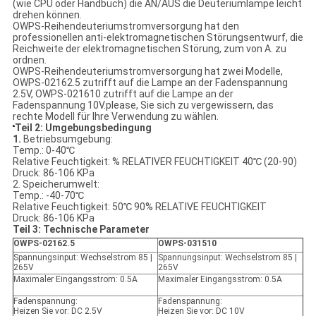
(wie CPU oder Handbuch) die AN/AUS die Deuteriumlampe leicht
drehen können.
OWPS-Reihendeuteriumstromversorgung hat den
professionellen anti-elektromagnetischen Störungsentwurf, die
Reichweite der elektromagnetischen Störung, zum von A. zu
ordnen.
OWPS-Reihendeuteriumstromversorgung hat zwei Modelle,
OWPS-02162.5 zutrifft auf die Lampe an der Fadenspannung
2.5V, OWPS-021610 zutrifft auf die Lampe an der
Fadenspannung 10V.please, Sie sich zu vergewissern, das
rechte Modell für Ihre Verwendung zu wählen.
Teil 2: Umgebungsbedingung
1.
Betriebsumgebung:
Temp.: 0-40℃
Relative Feuchtigkeit: % RELATIVER FEUCHTIGKEIT 40℃ (20-90)
Druck: 86-106 KPa
2. Speicherumwelt:
Temp.: -40-70℃
Relative Feuchtigkeit: 50℃ 90% RELATIVE FEUCHTIGKEIT
Druck: 86-106 KPa
Teil 3: Technische Parameter
OWPS-02162.5
OWPS-031510
Spannungsinput: Wechselstrom 85 |
Spannungsinput: Wechselstrom 85 |
265V
265V
Maximaler Eingangsstrom: 0.5A
Maximaler Eingangsstrom: 0.5A
Fadenspannung:
Fadenspannung:
Heizen Sie vor: DC 2.5V
Heizen Sie vor: DC 10V