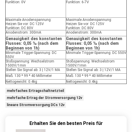
Funktion: 0V
Funktion: 6-7V
Maximale Anodenspannung:
Maximale Anodenspannung:
Heizen Sie vor: DC 125V
Heizen Sie vor: DC 125V
Funktion: DC 80V
Funktion: DC 80V
Anodenstrom: 300mA
Anodenstrom: 300mA
Genauigkeit des konstanten
Genauigkeit des konstanten
Flusses: 0,05 ‰ (nach dem
Flusses: 0,05 ‰ (nach dem
Beginnen von 1h)
Beginnen von 1h)
Minimale Trigger-Spannung: DC
Minimale Trigger-Spannung: DC 550V
550V
Stoßspannung: Wechselstrom
Stoßspannung: Wechselstrom
1500V/1min
1500V/1min
Stellen Sie Signal ab: 3 | 12V/1 MA
Stellen Sie Signal ab: 3 | 12V/1 MA
Maß: 130 * 99 * 40 Millimeter
Maß: 130 * 99 * 40 Millimeter
Nettogewicht: 0.4kg
Nettogewicht: 0.4kg
mehrfaches Ertragschaltnetzteil
mehrfache Ertrag der Stromversorgung 12v
lineare Stromversorgung DCs 12v
Erhalten Sie den besten Preis für