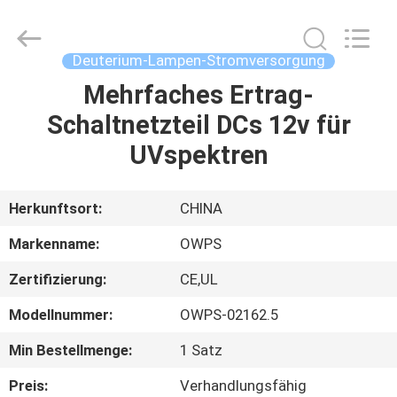
Bextreme
Shell
Motor
Technology
Co.,Ltd.
Deuterium-Lampen-Stromversorgung
All
Rights
Mehrfaches Ertrag-
STARTSEITE
Reserved.
Schaltnetzteil DCs 12v für
PRODUKTE
UVspektren
VIDEOS
Herkunftsort:
CHINA
Markenname:
OWPS
ÜBER
Zertifizierung:
CE,UL
UNS
Modellnummer:
OWPS-02162.5
FABRIK
Min Bestellmenge:
1 Satz
TOUR
Preis:
Verhandlungsfähig