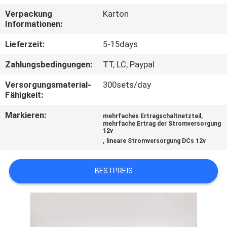
Verpackung
Karton
QUALITÄTSKONTROLLE
Informationen:
Lieferzeit:
5-15days
KONTAKT
Zahlungsbedingungen:
TT, LC, Paypal
NACHRICHTEN
Versorgungsmaterial-
300sets/day
Fähigkeit:
Markieren:
,
ALLE
mehrfaches Ertragschaltnetzteil
mehrfache Ertrag der Stromversorgung
12v
FÄLLE
,
lineare Stromversorgung DCs 12v
REFERENZEN
BESTPREIS
SITEMAP