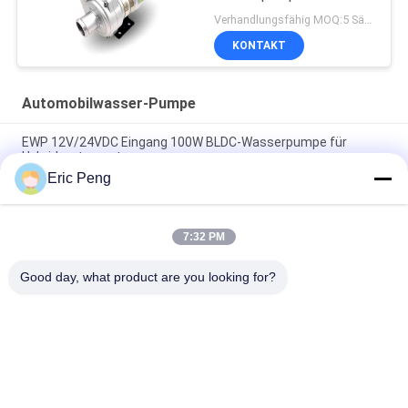
Verhandlungsfähig MOQ:5 Sätze
KONTAKT
Automobilwasser-Pumpe
EWP 12V/24VDC Eingang 100W BLDC-Wasserpumpe für
Hybridmotorsysteme.
Eric Peng
24VDC Fahrzeug-EWP-Kühlmittelpumpe für das elektronische
Fahrzeug-Hybridbus-PHEV-Kühlsystem.
7:32 PM
Hochwertige Bextreme Shell 24VDC Automobilwasserpumpe
zur Kühlung von Maschinenfahrzeugen.
Good day, what product are you looking for?
Beliebte Kategorien
Alle
BLDC-Fahrer Board
BLDC-Lokführer IC