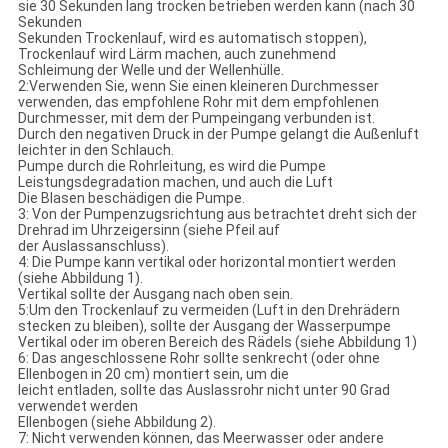
sie 30 Sekunden lang trocken betrieben werden kann (nach 30
Sekunden
Sekunden Trockenlauf, wird es automatisch stoppen),
Trockenlauf wird Lärm machen, auch zunehmend
Schleimung der Welle und der Wellenhülle.
2:Verwenden Sie, wenn Sie einen kleineren Durchmesser
verwenden, das empfohlene Rohr mit dem empfohlenen
Durchmesser, mit dem der Pumpeingang verbunden ist.
Durch den negativen Druck in der Pumpe gelangt die Außenluft
leichter in den Schlauch.
Pumpe durch die Rohrleitung, es wird die Pumpe
Leistungsdegradation machen, und auch die Luft
Die Blasen beschädigen die Pumpe.
3: Von der Pumpenzugsrichtung aus betrachtet dreht sich der
Drehrad im Uhrzeigersinn (siehe Pfeil auf
der Auslassanschluss).
4: Die Pumpe kann vertikal oder horizontal montiert werden
(siehe Abbildung 1).
Vertikal sollte der Ausgang nach oben sein.
5:Um den Trockenlauf zu vermeiden (Luft in den Drehrädern
stecken zu bleiben), sollte der Ausgang der Wasserpumpe
Vertikal oder im oberen Bereich des Rädels (siehe Abbildung 1)
6: Das angeschlossene Rohr sollte senkrecht (oder ohne
Ellenbogen in 20 cm) montiert sein, um die
leicht entladen, sollte das Auslassrohr nicht unter 90 Grad
verwendet werden
Ellenbogen (siehe Abbildung 2).
7: Nicht verwenden können, das Meerwasser oder andere