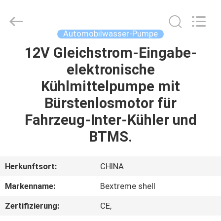
Bextreme
Shell
Motor
Technology
Co.,Ltd.
Automobilwasser-Pumpe
All
Rights
12V Gleichstrom-Eingabe-
STARTSEITE
Reserved.
elektronische
PRODUKTE
Kühlmittelpumpe mit
Bürstenlosmotor für
VIDEOS
Fahrzeug-Inter-Kühler und
BTMS.
ÜBER
UNS
Herkunftsort:
CHINA
Markenname:
Bextreme shell
FABRIK
Zertifizierung:
CE,
TOUR