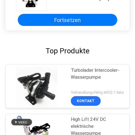
mit Bürstenlosmotor für
Fahrzeug-Inter-Kühler und BTMS.
Fortsetzen
Top Produkte
Turbolader Intercooler-
Wasserpumpe
Verhandlungsfähig MOQ:1 Satz
KONTAKT
High Lift 24V DC
elektrische
Wasserpumpe