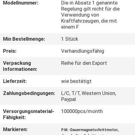
Modellnummer:
Die in Absatz 1 genannte
Regelung gilt nicht für die
QUALITÄTSKONTROLLE
Verwendung von
Kraftfahrzeugen, die mit
einem F
KONTAKT
Min Bestellmenge:
1 Stück
NACHRICHTEN
Preis:
Verhandlungsfähig
Verpackung
Reihe für den Export
Informationen:
ALLE
FÄLLE
Lieferzeit:
wie bestätigt
Zahlungsbedingungen:
L/C, T/T, Western Union,
REFERENZEN
Paypal
Versorgungsmaterial-
100000pcs/month
Fähigkeit:
SITEMAP
Markieren:
,
P.M.-Dauermagnetschrittmotor