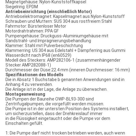
Magnetgehäuse: Nylon-Kunststoffkapsel
Siegelring: EPDM
Antriebseinrichtung (einschließlich Motor)
Antriebselektromagnet: Kapselmagnet aus Nylon-Kunststoff
Schrauben und Muttern: SUS 304 aus rostfreiem Stahl
Fahrmotor: Bürstenloser Motor
Motordrahtrahmen: PPA GF
Pumpengehäuse: Druckguss-Aluminiumgehäuse mit
Sandstrahl- und Imprägnierungsbehandlung
Klammer: Stahl mit Pulverbeschichtung
Klammerring: US 304 aus Edelstahl + Dämpferring aus Gummi
Wasserdicht nach IP68 (en60529)
Modell des Steckers: AMP282106-1 (zusammenhängender
Stecker AMP282088-1)
Durchmesser der Düse:22.4 mm (inneren Durchmesser: 16 mm)
Spezifikationen des Modells
Die in Absatz 1 Buchstabe b genannten Anwendungen sind in
Anhang 4 zu verwenden.
Die Anlage ist in der Lage, die Anlage zu überwachen.
Montageanweisung
Die Pumpen der Baureihe OWP-BL93-300 sind
Zentrifugalpumpen, die vorgefüllt werden müssen.
Die Pumpe ist in der untersten Position des Systems installiert,
um sicherzustellen, dass der Drehkreislauf immer
in die Flüssigkeit eingetaucht oder die Pumpe vor dem
Einschalten gefüllt.
1: Die Pumpe darf nicht trocken betrieben werden, auch wenn