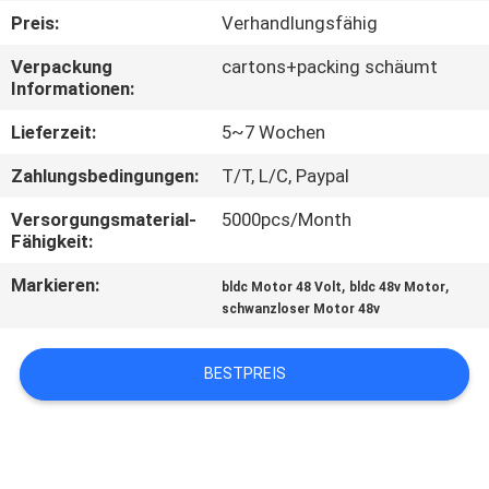
Preis:
Verhandlungsfähig
QUALITÄTSKONTROLLE
Verpackung
cartons+packing schäumt
Informationen:
KONTAKT
Lieferzeit:
5~7 Wochen
Zahlungsbedingungen:
T/T, L/C, Paypal
NACHRICHTEN
Versorgungsmaterial-
5000pcs/Month
Fähigkeit:
ALLE
Markieren:
,
,
FÄLLE
bldc Motor 48 Volt
bldc 48v Motor
schwanzloser Motor 48v
REFERENZEN
BESTPREIS
SITEMAP