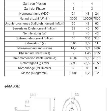
Zahl von Pfosten
4
4
Zahl der Phase
3
3
Nennspannung (VDC)
24
48
24
Nenndrehzahl (U/min)
3000
10000
7800
Ununterbrochenes Stalldrehmoment (mN.m)
26
48
60
Bewertetes Drehmoment (mN.m)
22
40
50
Nennleistung (W)
7
40
40
Spitzendrehmoment (mN.m)
66
350
350
Spitzenstrom (a)
0,64
3,5
11
Phasenwiderstand (Ohm)
14,2
2,3
0,86
Phaseninduktanz (mH)
7
1,45
0,55
Drehmomentkonstante (mNm/A)
46,09
39,16
25,16
Rotorträgheit (g.cm2)
7,95
23,55
23,55
Körperlänge (Millimeter)
38
80
80
Masse (Kilogramm)
0,085
0,2
0,2
◆
MASSE: