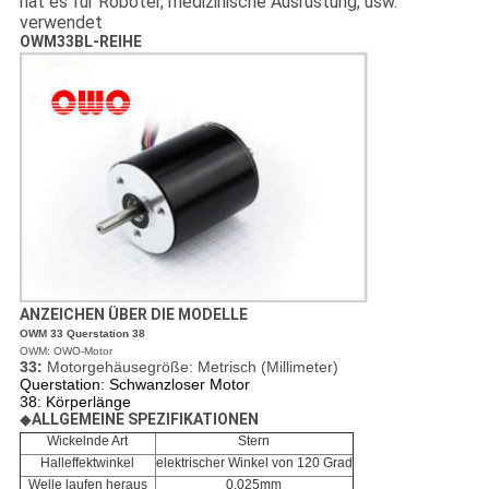
hat es für Roboter, medizinische Ausrüstung, usw.
verwendet
OWM33BL-REIHE
ANZEICHEN ÜBER DIE MODELLE
OWM 33 Querstation 38
OWM: OWO-Motor
33:
Motorgehäusegröße: Metrisch (Millimeter)
Querstation: Schwanzloser Motor
38: Körperlänge
◆
ALLGEMEINE SPEZIFIKATIONEN
Wickelnde Art
Stern
Halleffektwinkel
elektrischer Winkel von 120 Grad
Welle laufen heraus
0.025mm