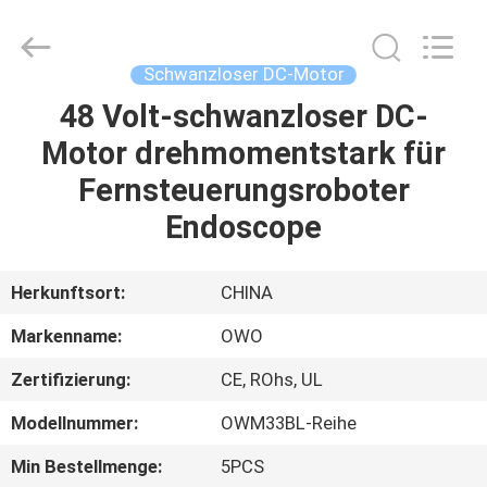
Bextreme
Shell
Motor
Technology
Co.,Ltd.
Schwanzloser DC-Motor
All
Rights
48 Volt-schwanzloser DC-
STARTSEITE
Reserved.
Motor drehmomentstark für
PRODUKTE
Fernsteuerungsroboter
Endoscope
VIDEOS
Herkunftsort:
CHINA
ÜBER
Markenname:
OWO
UNS
Zertifizierung:
CE, ROhs, UL
FABRIK
Modellnummer:
OWM33BL-Reihe
TOUR
Min Bestellmenge:
5PCS