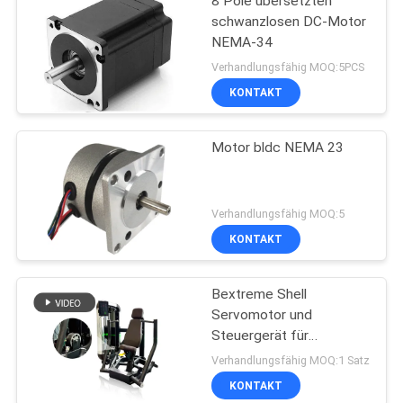
8 Pole übersetzten
schwanzlosen DC-Motor
NEMA-34
Verhandlungsfähig MOQ:5PCS
KONTAKT
Motor bldc NEMA 23
Verhandlungsfähig MOQ:5
KONTAKT
Bextreme Shell
Servomotor und
Steuergerät für
Fitnessgeräte,
Verhandlungsfähig MOQ:1 Satz
Drehmoment 45NM
KONTAKT