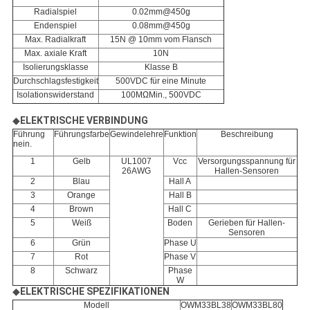
Radialspiel
0.02mm@450g
Endenspiel
0.08mm@450g
Max. Radialkraft
15N @ 10mm vom Flansch
Max. axiale Kraft
10N
Isolierungsklasse
Klasse B
Durchschlagsfestigkeit
500VDC für eine Minute
Isolationswiderstand
100MΩMin., 500VDC
◆
ELEKTRISCHE VERBINDUNG
Führung
Führungsfarbe
Gewindelehre
Funktion
Beschreibung
nein.
1
Gelb
UL1007
Vcc
Versorgungsspannung für
26AWG
Hallen-Sensoren
2
Blau
Hall A
3
Orange
Hall B
4
Brown
Hall C
5
Weiß
Boden
Gerieben für Hallen-
Sensoren
6
Grün
Phase U
7
Rot
Phase V
8
Schwarz
Phase
W
◆
ELEKTRISCHE SPEZIFIKATIONEN
Modell
OWM33BL38
OWM33BL80