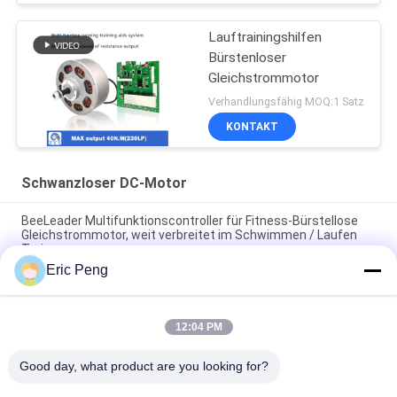
Lauftrainingshilfen
Bürstenloser
Gleichstrommotor
Verhandlungsfähig MOQ:1 Satz
KONTAKT
Schwanzloser DC-Motor
BeeLeader Multifunktionscontroller für Fitness-Bürstellose
Gleichstrommotor, weit verbreitet im Schwimmen / Laufen
Trainer
Eric Peng
Widerstandsmodule für Fitnessstudio, kompatibel mit
Brustpressmaschine, Kabelkreuz und Rudemaschine
12:04 PM
24VDC kundengerechter 3 Motor NEMA 23 Bldc der Phasen-
57mm mit HAll Sensor
Good day, what product are you looking for?