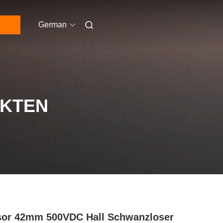
German
UKTEN
or 42mm 500VDC Hall Schwanzloser