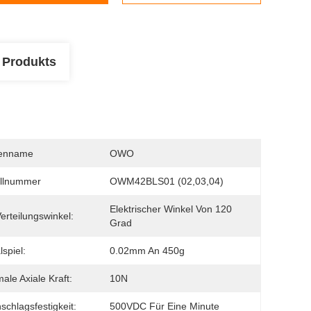
 Produkts
enname
OWO
llnummer
OWM42BLS01 (02,03,04)
Elektrischer Winkel Von 120 
Verteilungswinkel:
Grad
lspiel:
0.02mm An 450g
ale Axiale Kraft:
10N
schlagsfestigkeit:
500VDC Für Eine Minute