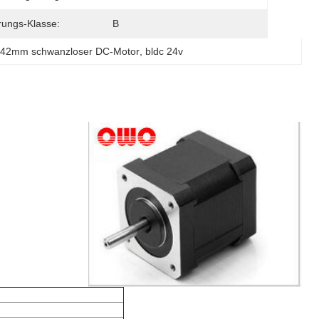
erungs-Klasse:
B
42mm schwanzloser DC-Motor
, 
bldc 24v