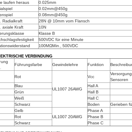
e laufen heraus
0.025mm
alspiel
0.02mm@450g
enspiel
0.08mm@450g
 Radialkraft
28N @ 10mm vom Flansch
 axiale Kraft
10N
ierungsklasse
Klasse B
hschlagsfestigkeit
500VDC für eine Minute
ationswiderstand
100MΩMin., 500VDC
LEKTRISCHE VERBINDUNG
rung
Führungsfarbe
Gewindelehre
Funktion
Beschreibu
.
Versorgung
Rot
Vcc
Sensoren
Blau
Hall A
UL1007 26AWG
Grün
Hall B
Weiß
Hall C
Schwarz
Boden
Gerieben f
Gelb
Phase A
Rot
UL1007 20AWG
Phase B
Schwarz
Phase C