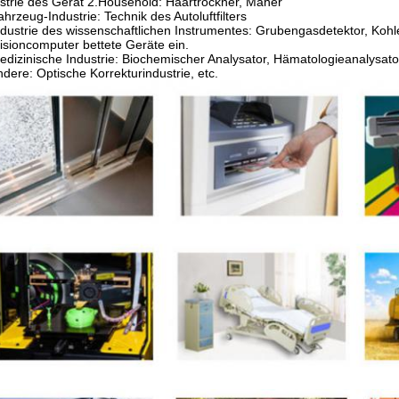
strie des Gerät 2.Household: Haartrockner, Mäher
ahrzeug-Industrie: Technik des Autoluftfilters
ndustrie des wissenschaftlichen Instrumentes: Grubengasdetektor, Kohl
isioncomputer bettete Geräte ein.
edizinische Industrie: Biochemischer Analysator, Hämatologieanalysator
ndere: Optische Korrekturindustrie, etc.