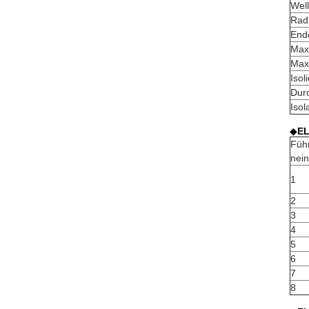
Well
Radi
End
Max.
Max.
Isol
Durc
Isol
◆
E
Füh
nein
1
2
3
4
5
6
7
8