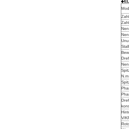
◆
EL
Mod
Zahl
Zah
Nen
Nen
Unu
Sta
Bew
Dre
Nen
Spi
N.m
Spi
Pha
Pha
Dre
kon
Hin
V/K
Roto