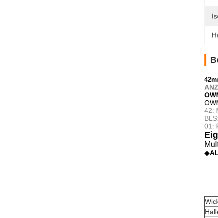
Is
H
B
42mm
ANZ
OWM
OWM
42: 
BLS
01: 
Eig
Mult
◆
AL
Wick
Hall