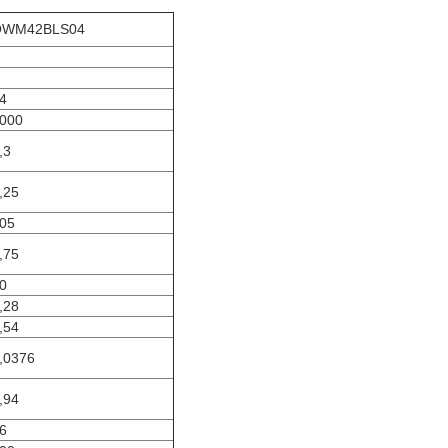
OWM42BLS04
4
000
,3
,25
05
,75
0
,28
,54
,0376
,94
6