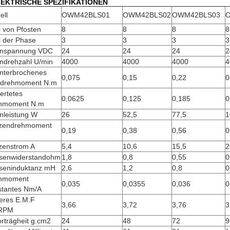
EKTRISCHE SPEZIFIKATIONEN
ell
OWM42BLS01
OWM42BLS02
OWM42BLS03
 von Pfosten
8
8
8
8
l der Phase
3
3
3
3
nspannung VDC
24
24
24
2
ndrehzahl U/min
4000
4000
4000
4
nterbrochenes
0,075
0,15
0,22
0
lldrehmoment N.m
ertetes
0,0625
0,125
0,185
0
hmoment N.m
nleistung W
26
52,5
77,5
1
tzendrehmoment
0,19
0,38
0,56
0
tzenstrom A
5,4
10,6
15,5
2
senwiderstandohm
1,8
0,8
0,55
0
seninduktanz mH
2,6
1,2
0,8
0
hmoment
0,035
0,0355
0,036
0
stantes Nm/A
teres E.M.F
3,66
3,72
3,76
3
RPM
rträgheit g.cm2
24
48
72
9