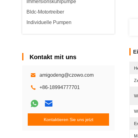
Immersionskühlpumpe
Bldc-Motortreiber
Individuelle Pumpen
E
Kontakt mit uns
He
amigodeng@czowo.com
Ze
+86-18994777701
W
W
Kontaktieren Sie uns jetzt
E
Ma