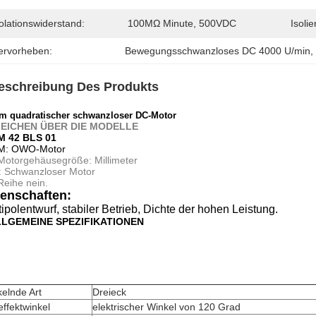
olationswiderstand:
100MΩ Minute, 500VDC
Isoli
ervorheben:
Bewegungsschwanzloses DC 4000 U/min
, 
eschreibung Des Produkts
 quadratischer schwanzloser DC-Motor
EICHEN ÜBER DIE MODELLE
 42 BLS 01
: OWO-Motor
Motorgehäusegröße: Millimeter
: Schwanzloser Motor
Reihe nein.
enschaften:
ipolentwurf, stabiler Betrieb, Dichte der hohen Leistung.
LGEMEINE SPEZIFIKATIONEN
elnde Art
Dreieck
effektwinkel
elektrischer Winkel von 120 Grad