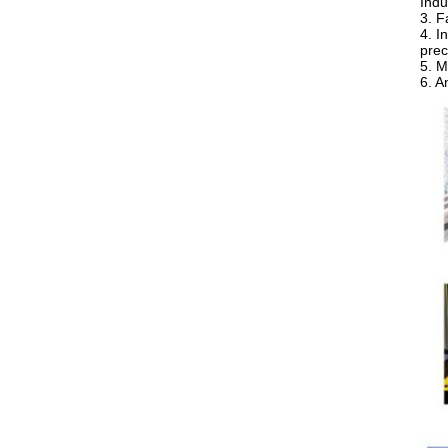
Indu
3. F
4. I
prec
5. M
6. A