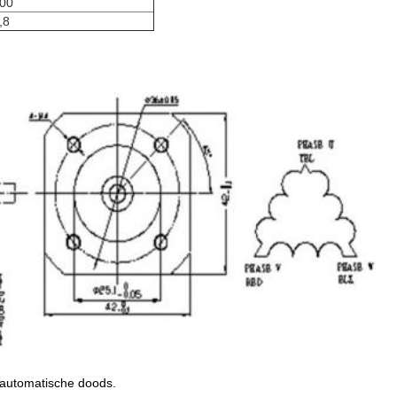
00
,8
, automatische doods.