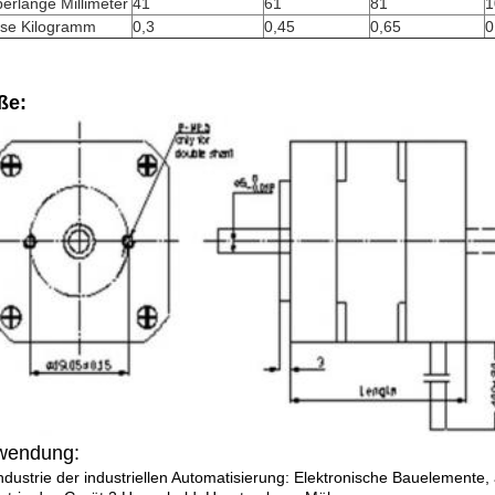
erlänge Millimeter
41
61
81
1
se Kilogramm
0,3
0,45
0,65
0
ße:
wendung:
ndustrie der industriellen Automatisierung: Elektronische Bauelemente