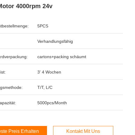
otor 4000rpm 24v
tbestellmenge:
5PCS
Verhandlungsfähig
rdverpackung:
cartons+packing schäumt
ist:
3' 4 Wochen
ngsmethode:
T/T, L/C
apazität:
5000pcs/Month
ste Preis Erhalten
Kontakt Mit Uns