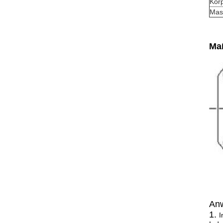
Körp
Mas
Ma
An
1.
I