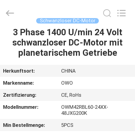
Bextreme
Shell
Motor
Technology
Co.,Ltd.
Schwanzloser DC-Motor
All
Rights
3 Phase 1400 U/min 24 Volt
STARTSEITE
Reserved.
schwanzloser DC-Motor mit
PRODUKTE
planetarischem Getriebe
VIDEOS
Herkunftsort:
CHINA
Markenname:
OWO
ÜBER
Zertifizierung:
CE, RoHs
UNS
Modellnummer:
OWM42RBL60-24XX-
48JXG200K
FABRIK
Min Bestellmenge:
5PCS
TOUR