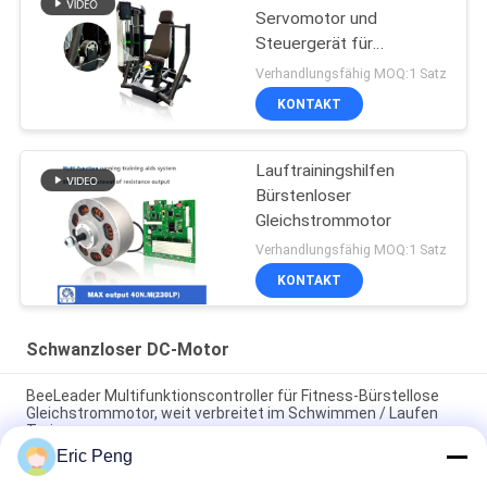
Servomotor und
Steuergerät für
Fitnessgeräte,
Verhandlungsfähig MOQ:1 Satz
Drehmoment 45NM
KONTAKT
Lauftrainingshilfen
Bürstenloser
Gleichstrommotor
Verhandlungsfähig MOQ:1 Satz
KONTAKT
Schwanzloser DC-Motor
BeeLeader Multifunktionscontroller für Fitness-Bürstellose
Gleichstrommotor, weit verbreitet im Schwimmen / Laufen
Trainer
Eric Peng
Widerstandsmodule für Fitnessstudio, kompatibel mit