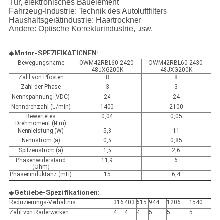
Tür, elektronisches Bauelement
Fahrzeug-Industrie: Technik des Autoluftfilters
Haushaltsgerätindustrie: Haartrockner
Andere: Optische Korrekturindustrie, usw.
◆
Motor-SPEZIFIKATIONEN:
Bewegungsname
OWM42RBL60-2420-
OWM42RBL60-2430-
48JXG200K
48JXG200K
Zahl von Pfosten
8
8
Zahl der Phase
3
3
Nennspannung (VDC)
24
24
Nenndrehzahl (U/min)
1400
2100
Bewertetes
0,04
0,05
Drehmoment (N.m)
Nennleistung (W)
5,8
11
Nennstrom (a)
0,5
0,85
Spitzenstrom (a)
1,5
2,6
Phasenwiderstand
11,9
6
(Ohm)
Phaseninduktanz (mH)
15
6,4
◆
Getriebe-Spezifikationen:
Reduzierungs-Verhältnis
316
403
515
944
1206
1540
Zahl von Räderwerken
4
4
4
5
5
5