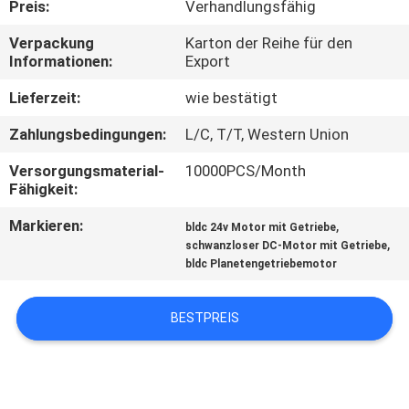
Preis:
Verhandlungsfähig
QUALITÄTSKONTROLLE
Verpackung
Karton der Reihe für den
Informationen:
Export
KONTAKT
Lieferzeit:
wie bestätigt
Zahlungsbedingungen:
L/C, T/T, Western Union
NACHRICHTEN
Versorgungsmaterial-
10000PCS/Month
Fähigkeit:
ALLE
Markieren:
,
bldc 24v Motor mit Getriebe
FÄLLE
,
schwanzloser DC-Motor mit Getriebe
bldc Planetengetriebemotor
REFERENZEN
BESTPREIS
SITEMAP