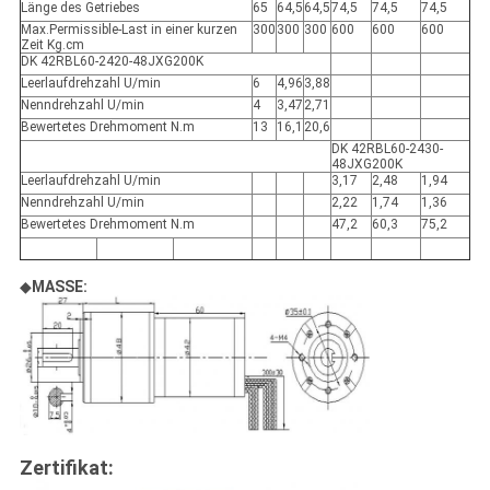
Länge des Getriebes
65
64,5
64,5
74,5
74,5
74,5
Max.Permissible-Last in einer kurzen
300
300
300
600
600
600
Zeit Kg.cm
DK 42RBL60-2420-48JXG200K
Leerlaufdrehzahl U/min
6
4,96
3,88
Nenndrehzahl U/min
4
3,47
2,71
Bewertetes Drehmoment N.m
13
16,1
20,6
DK 42RBL60-2430-
48JXG200K
Leerlaufdrehzahl U/min
3,17
2,48
1,94
Nenndrehzahl U/min
2,22
1,74
1,36
Bewertetes Drehmoment N.m
47,2
60,3
75,2
◆
MASSE:
Zertifikat: