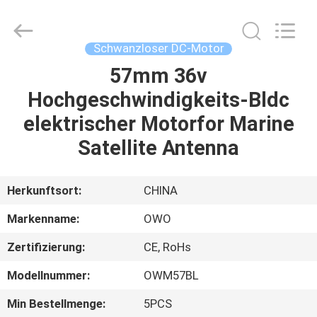
Bextreme
Shell
Motor
Technology
Co.,Ltd.
Schwanzloser DC-Motor
All
Rights
57mm 36v
STARTSEITE
Reserved.
Hochgeschwindigkeits-Bldc
PRODUKTE
elektrischer Motorfor Marine
Satellite Antenna
VIDEOS
Herkunftsort:
CHINA
ÜBER
Markenname:
OWO
UNS
Zertifizierung:
CE, RoHs
FABRIK
Modellnummer:
OWM57BL
TOUR
Min Bestellmenge:
5PCS