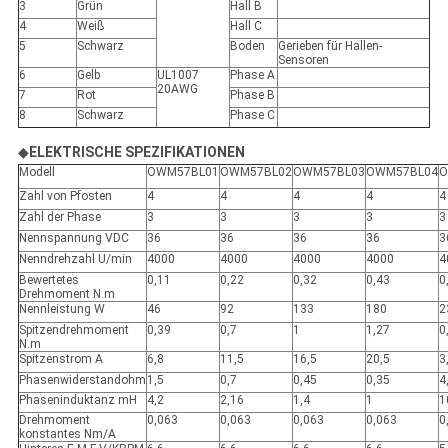
3
Grün
Hall B
4
Weiß
Hall C
5
Schwarz
Boden
Gerieben für Hallen-
Sensoren
6
Gelb
UL1007
Phase A
20AWG
7
Rot
Phase B
8
Schwarz
Phase C
◆
ELEKTRISCHE SPEZIFIKATIONEN
Modell
OWM57BL01
OWM57BL02
OWM57BL03
OWM57BL04
O
Zahl von Pfosten
4
4
4
4
4
Zahl der Phase
3
3
3
3
3
Nennspannung VDC
36
36
36
36
3
Nenndrehzahl U/min
4000
4000
4000
4000
4
Bewertetes
0,11
0,22
0,32
0,43
0
Drehmoment N.m
Nennleistung W
46
92
133
180
2
Spitzendrehmoment
0,39
0,7
1
1,27
0
N.m
Spitzenstrom A
6,8
11,5
16,5
20,5
3
Phasenwiderstandohm
1,5
0,7
0,45
0,35
4
Phaseninduktanz mH
4,2
2,16
1,4
1
1
Drehmoment
0,063
0,063
0,063
0,063
0
konstantes Nm/A