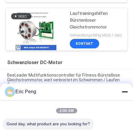
Lauftrainingshilfen
Bürstenloser
Gleichstrommotor
Verhandlungsfähig MOQ:1 Satz
KONTAKT
Schwanzloser DC-Motor
BeeLeader Multifunktionscontroller für Fitness-Bürstellose
Gleichstrommotor, weit verbreitet im Schwimmen / Laufen
Trainer
Eric Peng
Widerstandsmodule für Fitnessstudio, kompatibel mit
Brustpressmaschine, Kabelkreuz und Rudemaschine
2:06 AM
24VDC kundengerechter 3 Motor NEMA 23 Bldc der Phasen-
57mm mit HAll Sensor
Good day, what product are you looking for?