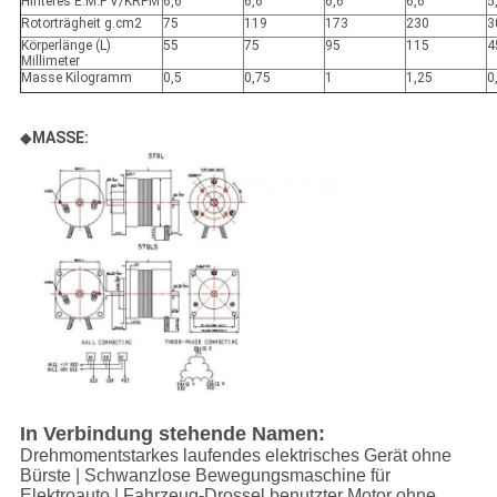
Hinteres E.M.F V/KRPM
6,6
6,6
6,6
6,6
5
Rotorträgheit g.cm2
75
119
173
230
3
Körperlänge (L)
55
75
95
115
4
Millimeter
Masse Kilogramm
0,5
0,75
1
1,25
0
◆
MASSE:
In Verbindung stehende Namen:
Drehmomentstarkes laufendes elektrisches Gerät ohne
Bürste | Schwanzlose Bewegungsmaschine für
Elektroauto | Fahrzeug-Drossel benutzter Motor ohne