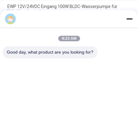
EWP 12V/24VDC Eingang 100W BLDC-Wasserpumpe für
Hybridmotorsysteme.
24VDC Fahrzeug-EWP-Kühlmittelpumpe für das elektronische
Fahrzeug-Hybridbus-PHEV-Kühlsystem.
9:23 AM
Hochwertige Bextreme Shell 24VDC Automobilwasserpumpe
zur Kühlung von Maschinenfahrzeugen.
Good day, what product are you looking for?
Beliebte Kategorien
Alle
BLDC-Fahrer Board
BLDC-Lokführer IC
3 Phase Bldc 
Automobilwasser-
Lokführer
Pumpe
Zentrifugaler Fan 
BLDC-Wasser-
BLDC
Pumpe
Schwanzloser DC-
Elektrisches Linear-