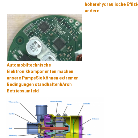
höhere
hydraulische Effizi
andere
Automobiltechnische
Elektronikkomponenten machen
unsere Pumpe
Sie können extremen
Bedingungen standhalten
h
Arsh
Betriebsumfeld