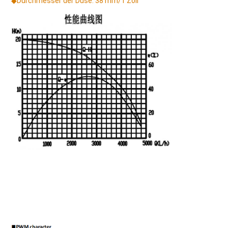
◆
Durchmesser der Düse: 38 mm/1 Zoll