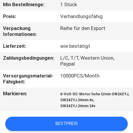
Min Bestellmenge:
1 Stück
QUALITÄTSKONTROLLE
Preis:
Verhandlungsfähig
Verpackung
Reihe für den Export
KONTAKT
Informationen:
Lieferzeit:
wie bestätigt
NACHRICHTEN
Zahlungsbedingungen:
L/C, T/T, Western Union,
Paypal
ALLE
Versorgungsmaterial-
10000PCS/Month
FÄLLE
Fähigkeit:
Markieren:
,
6-Volt-DC-Motor hohe U/min OW24ZYJ
REFERENZEN
,
OW24ZYJ 24mm 6v
OW24ZYJ 24mm 24v
SITEMAP
BESTPREIS