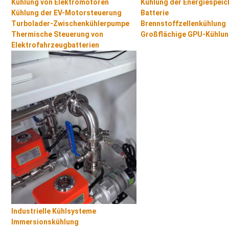
Kühlung von Elektromotoren
Kühlung der Energiespeic
Kühlung der EV-Motorsteuerung
Batterie
Turbolader-Zwischenkühlerpumpe
Brennstoffzellenkühlung
Thermische Steuerung von
Großflächige GPU-Kühlu
Elektrofahrzeugbatterien
Industrielle Kühlsysteme
Immersionskühlung