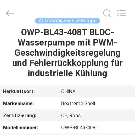
Bextreme
Shell
Motor
Technology
Co.,Ltd.
Automobilwasser-Pumpe
All
Rights
OWP-BL43-408T BLDC-
STARTSEITE
Reserved.
Wasserpumpe mit PWM-
PRODUKTE
Geschwindigkeitsregelung
und Fehlerrückkopplung für
VIDEOS
industrielle Kühlung
ÜBER
Herkunftsort:
CHINA
UNS
Markenname:
Bextreme Shell
Zertifizierung:
CE, Rohs
FABRIK
TOUR
Modellnummer:
OWP-BL43-408T